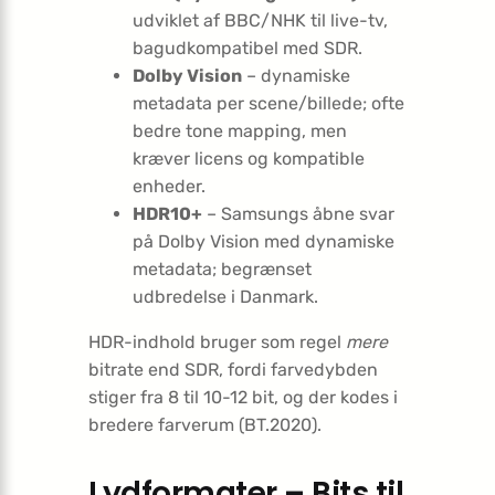
udviklet af BBC/NHK til live-tv,
bagudkompatibel med SDR.
Dolby Vision
– dynamiske
metadata per scene/billede; ofte
bedre tone mapping, men
kræver licens og kompatible
enheder.
HDR10+
– Samsungs åbne svar
på Dolby Vision med dynamiske
metadata; begrænset
udbredelse i Danmark.
HDR-indhold bruger som regel
mere
bitrate end SDR, fordi farvedybden
stiger fra 8 til 10-12 bit, og der kodes i
bredere farverum (BT.2020).
Lydformater – Bits til