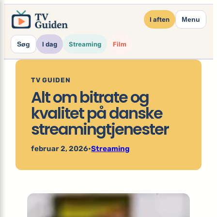
×
Spring
I aften
Menu
til
indhold
Søg
I dag
Streaming
Film
TV GUIDEN
Alt om bitrate og
kvalitet på danske
streamingtjenester
februar 2, 2026
•
Streaming