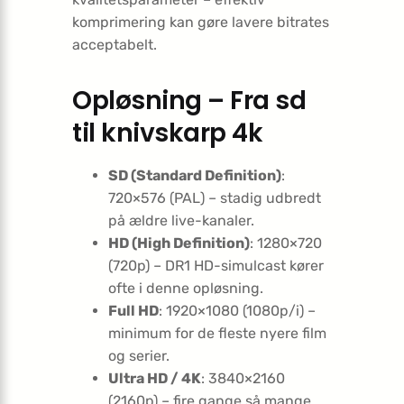
komprimering kan gøre lavere bitrates
acceptabelt.
Opløsning – Fra sd
til knivskarp 4k
SD (Standard Definition)
:
720×576 (PAL) – stadig udbredt
på ældre live-kanaler.
HD (High Definition)
: 1280×720
(720p) – DR1 HD-simulcast kører
ofte i denne opløsning.
Full HD
: 1920×1080 (1080p/i) –
minimum for de fleste nyere film
og serier.
Ultra HD / 4K
: 3840×2160
(2160p) – fire gange så mange