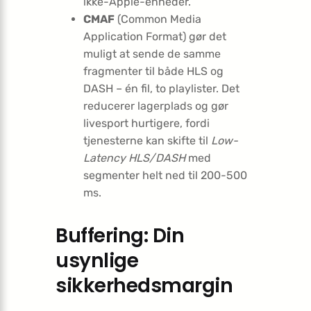
ikke-Apple-enheder.
CMAF
(Common Media
Application Format) gør det
muligt at sende de samme
fragmenter til både HLS og
DASH – én fil, to playlister. Det
reducerer lagerplads og gør
livesport hurtigere, fordi
tjenesterne kan skifte til
Low-
Latency HLS/DASH
med
segmenter helt ned til 200-500
ms.
Buffering: Din
usynlige
sikkerhedsmargin