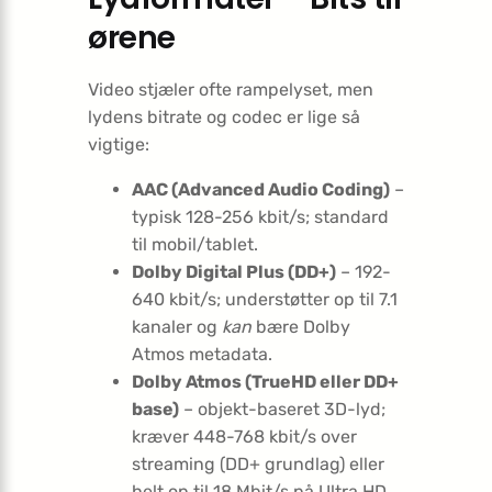
ørene
Video stjæler ofte rampelyset, men
lydens bitrate og codec er lige så
vigtige:
AAC (Advanced Audio Coding)
–
typisk 128-256 kbit/s; standard
til mobil/tablet.
Dolby Digital Plus (DD+)
– 192-
640 kbit/s; understøtter op til 7.1
kanaler og
kan
bære Dolby
Atmos metadata.
Dolby Atmos (TrueHD eller DD+
base)
– objekt-baseret 3D-lyd;
kræver 448-768 kbit/s over
streaming (DD+ grundlag) eller
helt op til 18 Mbit/s på Ultra HD