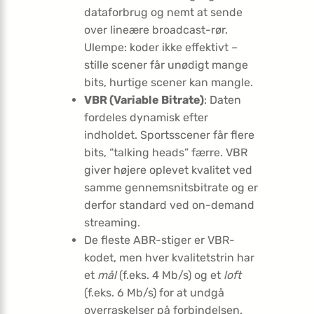
dataforbrug og nemt at sende
over lineære broadcast-rør.
Ulempe: koder ikke effektivt –
stille scener får unødigt mange
bits, hurtige scener kan mangle.
VBR (Variable Bitrate)
: Daten
fordeles dynamisk efter
indholdet. Sportsscener får flere
bits, “talking heads” færre. VBR
giver højere oplevet kvalitet ved
samme gennemsnitsbitrate og er
derfor standard ved on-demand
streaming.
De fleste ABR-stiger er VBR-
kodet, men hver kvalitetstrin har
et
mål
(f.eks. 4 Mb/s) og et
loft
(f.eks. 6 Mb/s) for at undgå
overraskelser på forbindelsen.