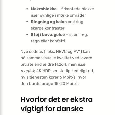
Makroblokke
– firkantede blokke
især synlige i mørke områder
Ringning og halos
omkring
skarpe kontraster
Støj i bevægelse
– især i røg,
regn eller konfetti
Nye codecs (f.eks. HEVC og AV1) kan
nå samme visuelle kvalitet ved lavere
bitrate end ældre H.264, men
ikke
magisk
; 4K HDR ser stadig kedeligt ud,
hvis tjenesten kører 6 Mbit/s, hvor
den burde bruge 15-20 Mbit/s.
Hvorfor det er ekstra
vigtigt for danske