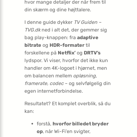
hvor mange detaljer der når frem til
din skærm og dine højttalere.
I denne guide dykker
TV Guiden –
TVG.dk
ned i alt det, der gemmer sig
bag play-knappen: fra
adaptive
bitrate
og
HDR-formater
til
forskellene på
Netflix’
og
DRTV’s
lydspor. Vi viser, hvorfor det ikke kun
handler om 4K-logoet i hjørnet, men
om balancen mellem
opløsning,
framerate, codec
– og selvfølgelig din
egen internetforbindelse.
Resultatet? Et komplet overblik, så du
kan:
forstå,
hvorfor billedet bryder
op
, når Wi-Fi’en svigter,