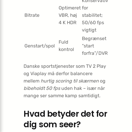
Konservativ
Optimeret
for
Bitrate
VBR, høj
stabilitet;
4 K HDR
50/60 fps
vigtigt
Begrænset
Fuld
Genstart/spol
“start
kontrol
forfra”/DVR
Danske sportstjenester som TV 2 Play
og Viaplay må derfor balancere
mellem
hurtig scoring til skærmen
og
bibeholdt 50 fps
uden hak – især når
mange ser samme kamp samtidigt.
Hvad betyder det for
dig som seer?