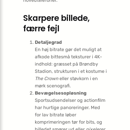
hovedtelefoner.
Skarpere billede,
færre fejl
Detaljegrad
En høj bitrate gør det muligt at
afkode bittesmå teksturer i 4K-
indhold: græsset på Brøndby
Stadion, strukturen i et kostume i
The Crown
eller støvkorn i en
mørk scenografi.
Bevægelsesopløsning
Sportsudsendelser og actionfilm
har hurtige panoreringer. Med
for lav bitrate løber
komprimeringen tør for bits, og
billedet smører ud eller
pixelerer
.