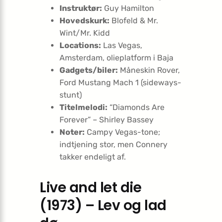
Instruktør:
Guy Hamilton
Hovedskurk:
Blofeld & Mr.
Wint/Mr. Kidd
Locations:
Las Vegas,
Amsterdam, olieplatform i Baja
Gadgets/biler:
Måneskin Rover,
Ford Mustang Mach 1 (sideways-
stunt)
Titelmelodi:
“Diamonds Are
Forever” – Shirley Bassey
Noter:
Campy Vegas-tone;
indtjening stor, men Connery
takker endeligt af.
Live and let die
(1973) – Lev og lad