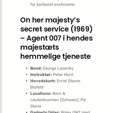
for karikeret exoticisme.
On her majesty’s
secret service (1969)
– Agent 007 i hendes
majestæts
hemmelige tjeneste
Bond:
George Lazenby
Instruktør:
Peter Hunt
Hovedskurk:
Ernst Stavro
Blofeld
Locations:
Bern &
Lauterbrunnen (Schweiz), Piz
Gloria
Gadgets/biler:
Rolex GMT med