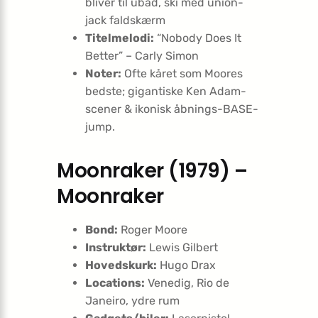
bliver til ubåd, ski med union-
jack faldskærm
Titelmelodi:
“Nobody Does It
Better” – Carly Simon
Noter:
Ofte kåret som Moores
bedste; gigantiske Ken Adam-
scener & ikonisk åbnings-BASE-
jump.
Moonraker (1979) –
Moonraker
Bond:
Roger Moore
Instruktør:
Lewis Gilbert
Hovedskurk:
Hugo Drax
Locations:
Venedig, Rio de
Janeiro, ydre rum