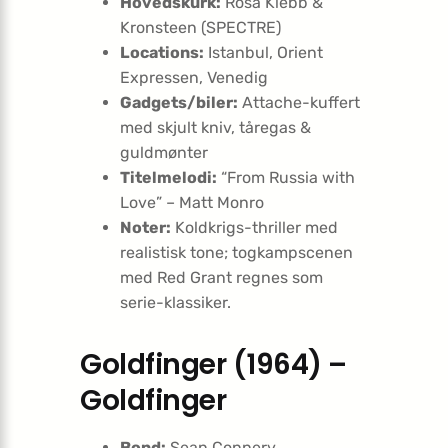
Hovedskurk:
Rosa Klebb &
Kronsteen (SPECTRE)
Locations:
Istanbul, Orient
Expressen, Venedig
Gadgets/biler:
Attache-kuffert
med skjult kniv, tåregas &
guldmønter
Titelmelodi:
“From Russia with
Love” – Matt Monro
Noter:
Koldkrigs-thriller med
realistisk tone; togkampscenen
med Red Grant regnes som
serie-klassiker.
Goldfinger (1964) –
Goldfinger
Bond:
Sean Connery