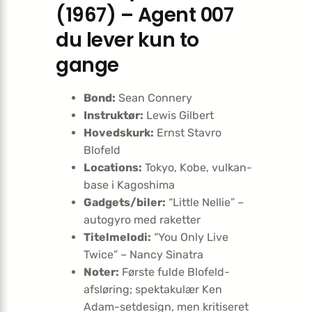
(1967) – Agent 007
du lever kun to
gange
Bond:
Sean Connery
Instruktør:
Lewis Gilbert
Hovedskurk:
Ernst Stavro
Blofeld
Locations:
Tokyo, Kobe, vulkan-
base i Kagoshima
Gadgets/biler:
“Little Nellie” –
autogyro med raketter
Titelmelodi:
“You Only Live
Twice” – Nancy Sinatra
Noter:
Første fulde Blofeld-
afsløring; spektakulær Ken
Adam-setdesign, men kritiseret