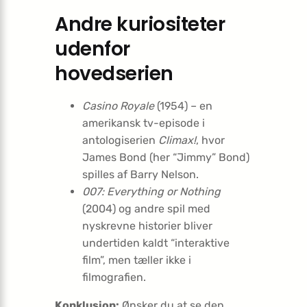
Andre kuriositeter
udenfor
hovedserien
Casino Royale
(1954) – en
amerikansk tv-episode i
antologiserien
Climax!
, hvor
James Bond (her “Jimmy” Bond)
spilles af Barry Nelson.
007: Everything or Nothing
(2004) og andre spil med
nyskrevne historier bliver
undertiden kaldt “interaktive
film”, men tæller ikke i
filmografien.
Konklusion:
Ønsker du at se den