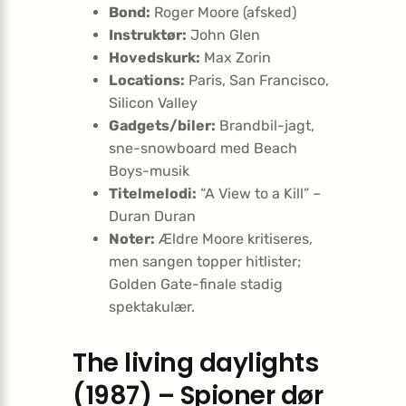
Bond:
Roger Moore (afsked)
Instruktør:
John Glen
Hovedskurk:
Max Zorin
Locations:
Paris, San Francisco,
Silicon Valley
Gadgets/biler:
Brandbil-jagt,
sne-snowboard med Beach
Boys-musik
Titelmelodi:
“A View to a Kill” –
Duran Duran
Noter:
Ældre Moore kritiseres,
men sangen topper hitlister;
Golden Gate-finale stadig
spektakulær.
The living daylights
(1987) – Spioner dør