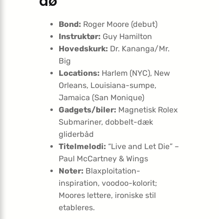
dø
Bond:
Roger Moore (debut)
Instruktør:
Guy Hamilton
Hovedskurk:
Dr. Kananga/Mr.
Big
Locations:
Harlem (NYC), New
Orleans, Louisiana-sumpe,
Jamaica (San Monique)
Gadgets/biler:
Magnetisk Rolex
Submariner, dobbelt-dæk
gliderbåd
Titelmelodi:
“Live and Let Die” –
Paul McCartney & Wings
Noter:
Blaxploitation-
inspiration, voodoo-kolorit;
Moores lettere, ironiske stil
etableres.