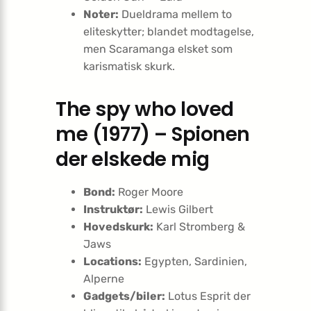
Noter:
Dueldrama mellem to
eliteskytter; blandet modtagelse,
men Scaramanga elsket som
karismatisk skurk.
The spy who loved
me (1977) – Spionen
der elskede mig
Bond:
Roger Moore
Instruktør:
Lewis Gilbert
Hovedskurk:
Karl Stromberg &
Jaws
Locations:
Egypten, Sardinien,
Alperne
Gadgets/biler:
Lotus Esprit der