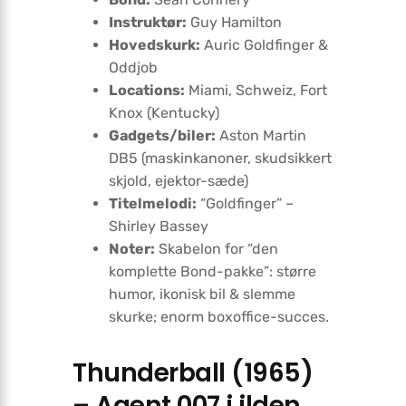
Instruktør:
Guy Hamilton
Hovedskurk:
Auric Goldfinger &
Oddjob
Locations:
Miami, Schweiz, Fort
Knox (Kentucky)
Gadgets/biler:
Aston Martin
DB5 (maskinkanoner, skudsikkert
skjold, ejektor-sæde)
Titelmelodi:
“Goldfinger” –
Shirley Bassey
Noter:
Skabelon for “den
komplette Bond-pakke”: større
humor, ikonisk bil & slemme
skurke; enorm boxoffice-succes.
Thunderball (1965)
– Agent 007 i ilden