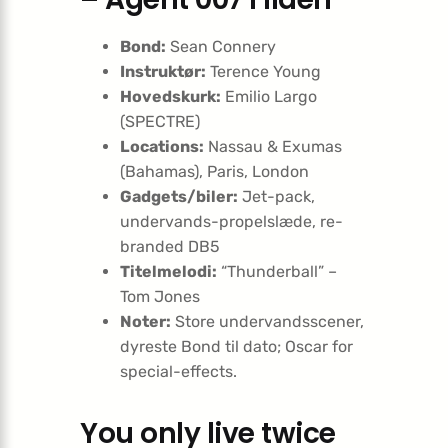
Bond:
Sean Connery
Instruktør:
Terence Young
Hovedskurk:
Emilio Largo
(SPECTRE)
Locations:
Nassau & Exumas
(Bahamas), Paris, London
Gadgets/biler:
Jet-pack,
undervands-propelslæde, re-
branded DB5
Titelmelodi:
“Thunderball” –
Tom Jones
Noter:
Store undervandsscener,
dyreste Bond til dato; Oscar for
special-effects.
You only live twice