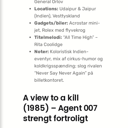
General Orlov
Locations:
Udaipur & Jaipur
(Indien), Vesttyskland
Gadgets/biler:
Acrostar mini-
jet, Rolex med flyvekrog
Titelmelodi:
“All Time High” –
Rita Coolidge
Noter:
Koloristisk Indien-
eventyr, mix af cirkus-humor og
koldkrigsspænding; slog rivalen
“Never Say Never Again” på
billetkontoret.
A view to a kill
(1985) – Agent 007
strengt fortroligt