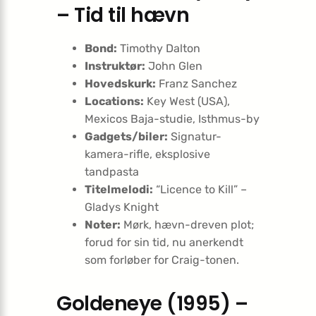
– Tid til hævn
Bond:
Timothy Dalton
Instruktør:
John Glen
Hovedskurk:
Franz Sanchez
Locations:
Key West (USA),
Mexicos Baja-studie, Isthmus-by
Gadgets/biler:
Signatur-
kamera-rifle, eksplosive
tandpasta
Titelmelodi:
“Licence to Kill” –
Gladys Knight
Noter:
Mørk, hævn-dreven plot;
forud for sin tid, nu anerkendt
som forløber for Craig-tonen.
Goldeneye (1995) –