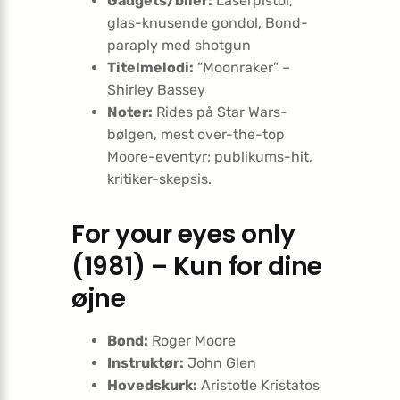
Gadgets/biler:
Laserpistol,
glas-knusende gondol, Bond-
paraply med shotgun
Titelmelodi:
“Moonraker” –
Shirley Bassey
Noter:
Rides på Star Wars-
bølgen, mest over-the-top
Moore-eventyr; publikums-hit,
kritiker-skepsis.
For your eyes only
(1981) – Kun for dine
øjne
Bond:
Roger Moore
Instruktør:
John Glen
Hovedskurk:
Aristotle Kristatos