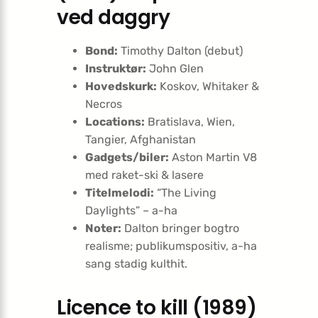
ved daggry
Bond:
Timothy Dalton (debut)
Instruktør:
John Glen
Hovedskurk:
Koskov, Whitaker &
Necros
Locations:
Bratislava, Wien,
Tangier, Afghanistan
Gadgets/biler:
Aston Martin V8
med raket-ski & lasere
Titelmelodi:
“The Living
Daylights” – a-ha
Noter:
Dalton bringer bogtro
realisme; publikumspositiv, a-ha
sang stadig kulthit.
Licence to kill (1989)