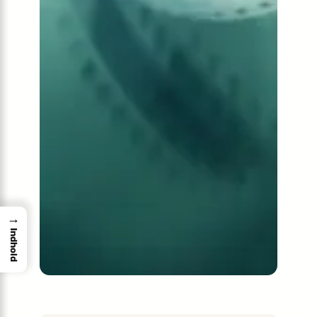
→
Indhold