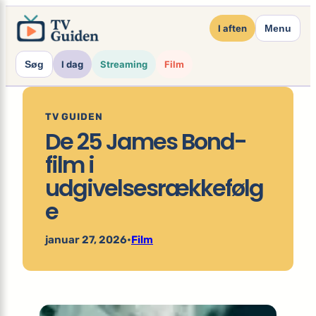
×
Spring
I aften
Menu
til
indhold
Søg
I dag
Streaming
Film
TV GUIDEN
De 25 James Bond-
film i
udgivelsesrækkefølg
e
januar 27, 2026
•
Film