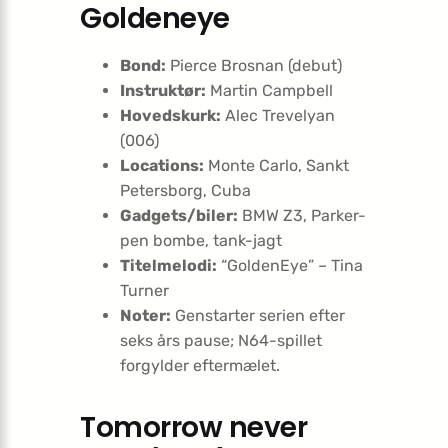
Goldeneye
Bond:
Pierce Brosnan (debut)
Instruktør:
Martin Campbell
Hovedskurk:
Alec Trevelyan
(006)
Locations:
Monte Carlo, Sankt
Petersborg, Cuba
Gadgets/biler:
BMW Z3, Parker-
pen bombe, tank-jagt
Titelmelodi:
“GoldenEye” – Tina
Turner
Noter:
Genstarter serien efter
seks års pause; N64-spillet
forgylder eftermælet.
Tomorrow never