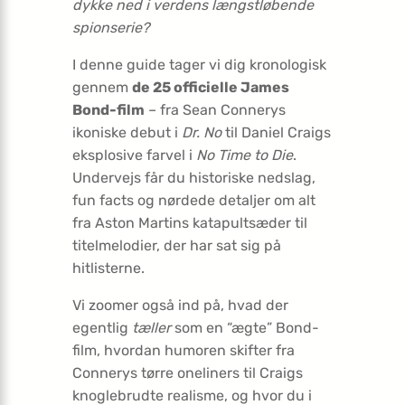
dykke ned i verdens længst­løbende
spion­serie?
I denne guide tager vi dig kronologisk
gennem
de 25 officielle James
Bond-film
– fra Sean Connerys
ikoniske debut i
Dr. No
til Daniel Craigs
eksplosive farvel i
No Time to Die
.
Undervejs får du historiske nedslag,
fun facts og nørdede detaljer om alt
fra Aston Martins katapultsæder til
titelmelodier, der har sat sig på
hitlisterne.
Vi zoomer også ind på, hvad der
egentlig
tæller
som en “ægte” Bond-
film, hvordan humoren skifter fra
Connerys tørre oneliners til Craigs
knoglebrudte realisme, og hvor du i