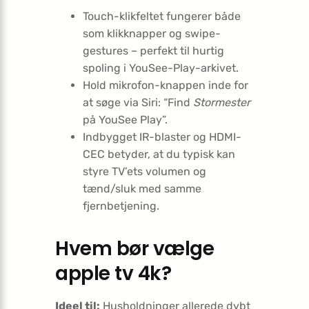
Touch-klikfeltet fungerer både
som klikknapper og swipe-
gestures – perfekt til hurtig
spoling i YouSee-Play-arkivet.
Hold mikrofon-knappen inde for
at søge via Siri: “Find
Stormester
på YouSee Play”.
Indbygget IR-blaster og HDMI-
CEC betyder, at du typisk kan
styre TV’ets volumen og
tænd/sluk med samme
fjernbetjening.
Hvem bør vælge
apple tv 4k?
Ideel til:
Husholdninger allerede dybt