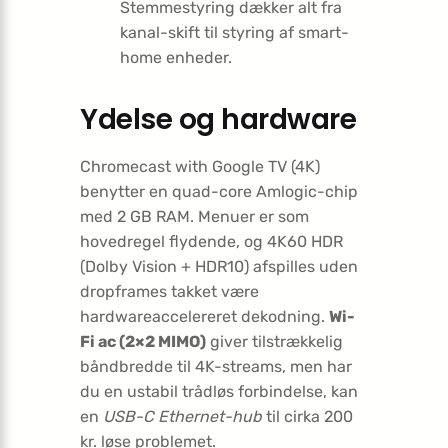
Stemmestyring dækker alt fra
kanal-skift til styring af smart-
home enheder.
Ydelse og hardware
Chromecast with Google TV (4K)
benytter en quad-core Amlogic-chip
med 2 GB RAM. Menuer er som
hovedregel flydende, og 4K60 HDR
(Dolby Vision + HDR10) afspilles uden
dropframes takket være
hardwareaccelereret dekodning.
Wi-
Fi ac (2×2 MIMO)
giver tilstrækkelig
båndbredde til 4K-streams, men har
du en ustabil trådløs forbindelse, kan
en
USB-C Ethernet-hub
til cirka 200
kr. løse problemet.