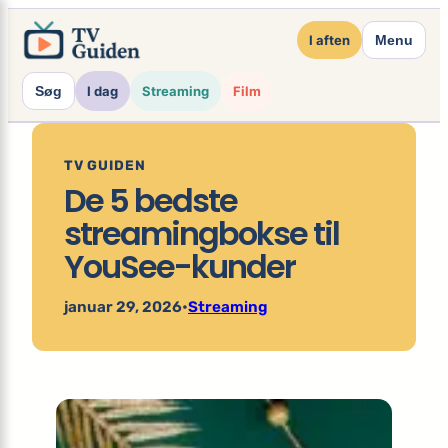
×
Spring
I aften
Menu
til
indhold
Søg
I dag
Streaming
Film
TV GUIDEN
De 5 bedste
streamingbokse til
YouSee-kunder
januar 29, 2026
•
Streaming