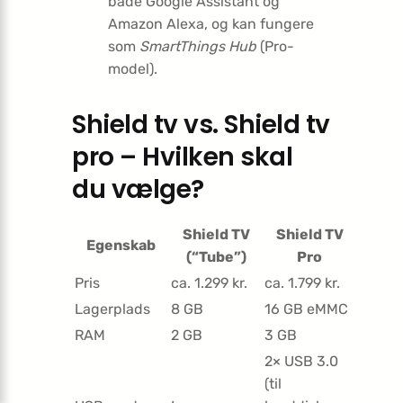
både Google Assistant og
Amazon Alexa, og kan fungere
som
SmartThings Hub
(Pro-
model).
Shield tv vs. Shield tv
pro – Hvilken skal
du vælge?
Shield TV
Shield TV
Egenskab
(“Tube”)
Pro
Pris
ca. 1.299 kr.
ca. 1.799 kr.
Lagerplads
8 GB
16 GB eMMC
RAM
2 GB
3 GB
2× USB 3.0
(til