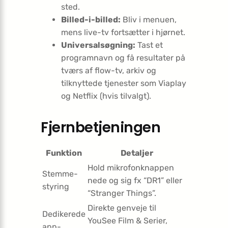
sted.
Billed-i-billed:
Bliv i menuen,
mens live-tv fortsætter i hjørnet.
Universalsøgning:
Tast et
programnavn og få resultater på
tværs af flow-tv, arkiv og
tilknyttede tjenester som Viaplay
og Netflix (hvis tilvalgt).
Fjernbetjeningen
Funktion
Detaljer
Hold mikrofonknappen
Stemme­­
nede og sig fx “DR1” eller
styring
“Stranger Things”.
Direkte genveje til
Dedikerede
YouSee Film & Serier,
app-