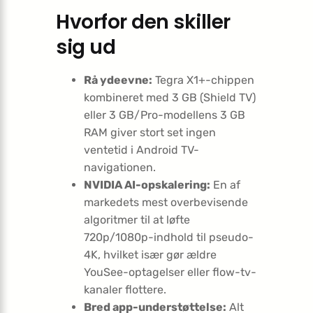
Hvorfor den skiller
sig ud
Rå ydeevne:
Tegra X1+-chippen
kombineret med 3 GB (Shield TV)
eller 3 GB/Pro-modellens 3 GB
RAM giver stort set ingen
ventetid i Android TV-
navigationen.
NVIDIA AI-opskalering:
En af
markedets mest overbevisende
algoritmer til at løfte
720p/1080p-indhold til pseudo-
4K, hvilket især gør ældre
YouSee-optagelser eller flow-tv-
kanaler flottere.
Bred app-understøttelse:
Alt