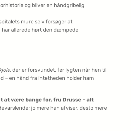
rhistorie og bliver en håndgribelig
pitalets mure selv forsøger at
 har allerede hørt den dæmpede
jole
, der er forsvundet, før lygten når hen til
ned – en hånd fra intetheden holder ham
et at være bange for, fru Drusse – alt
evarslende; jo mere han afviser, desto mere