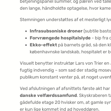
betjeningspanel summer, og pæren ved tallet 2
den lange, håndholdte optagelse, hvor kamera
Stemningen understøttes af et mesterligt ly
Infrasubsoniske droner
(subtile basto
Forvrængede hospitalslyde
­- bip fra
Ekko-effekt
på barnets gråd, så den kl
københavnske landskab, hospitalet er 
Visuelt benytter instruktør Lars von Trier en
fugtig indvendig – som sad der stadig moseva
publikum konstant venter på, at noget uvente
Ved afslutningen af afsnittets første akt har
danske velfærdssamfund
. Skyskraberen 
gådefulde etage 20 hvisker om, at gamle syn
er kun lige kommet ind ad hoveddøren.