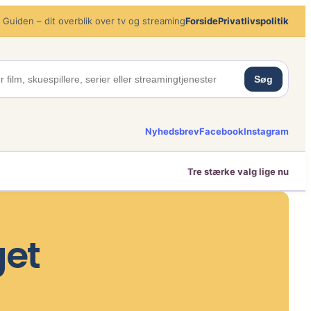
 Guiden – dit overblik over tv og streaming
Forside
Privatlivspolitik
Søg
Nyhedsbrev
Facebook
Instagram
Tre stærke valg lige nu
get