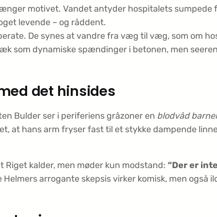
vrænger motivet. Vandet antyder hospitalets sumpede fo
oget levende – og råddent.
rate. De synes at vandre fra væg til væg, som om hos
æk som dynamiske spændinger i betonen, men seeren
 med det hinsides
n Bulder ser i periferiens gråzoner en
blodvåd barnek
iet, at hans arm fryser fast til et stykke dampende lin
at Riget kalder, men møder kun modstand:
“Der er int
Helmers arrogante skepsis virker komisk, men også ild