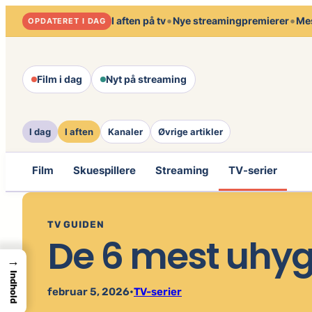
Spring
•
•
I aften på tv
Nye streamingpremierer
Mes
OPDATERET I DAG
til
indhold
Film i dag
Nyt på streaming
I dag
I aften
Kanaler
Øvrige artikler
Film
Skuespillere
Streaming
TV-serier
TV GUIDEN
De 6 mest uhygg
→
Indhold
februar 5, 2026
•
TV-serier