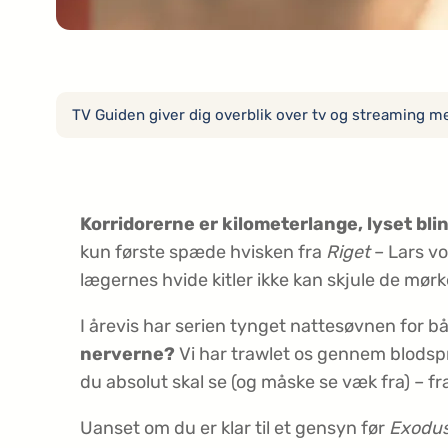
TV Guiden giver dig overblik over tv og streaming med
Korridorerne er kilometerlange, lyset blin
kun første spæde hvisken fra
Riget
– Lars vo
lægernes hvide kitler ikke kan skjule de m
I årevis har serien tynget nattesøvnen for
nerverne?
Vi har trawlet os gennem blodsp
du absolut skal se (og måske se væk fra) – fr
Uanset om du er klar til et gensyn før
Exodu