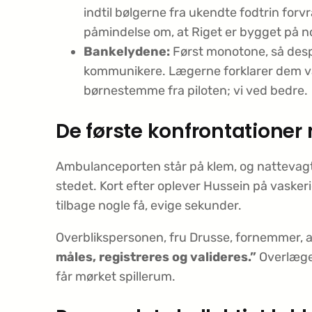
indtil bølgerne fra ukendte fodtrin for
påmindelse om, at Riget er bygget på n
Bankelydene:
Først monotone, så despe
kommunikere. Lægerne forklarer dem v
børnestemme fra piloten; vi ved bedre.
De første konfrontationer
Ambulanceporten står på klem, og nattevagte
stedet. Kort efter oplever Hussein på vasker
tilbage nogle få, evige sekunder.
Overblikspersonen, fru Drusse, fornemmer, 
måles, registreres og valideres.”
Overlæge 
får mørket spillerum.