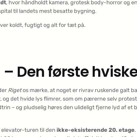
idt
, hvor håndholdt kamera, grotesk body-horror og
ital til landets mest besatte bygning.
er koldt, fugtigt og alt for tæt på.
1 – Den første hviske
ader
Riget
os mærke, at noget er rivrav ruskende galt b
r, og det hvide lys flimrer, som om pærerne selv proteste
n – og pludselig høres den ulideligt fjerne lyd af et b
 elevator-turen til den
ikke-eksisterende 20. etage
.