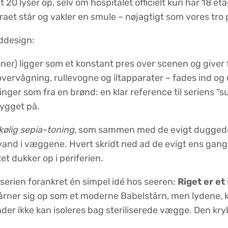
0 lyser op, selv om hospitalet officielt kun har 18 etag
et står og vakler en smule – nøjagtigt som vores tro 
ddesign:
ner) ligger som et konstant pres over scenen og giver 
 overvågning, rullevogne og iltapparater – fades ind og
inger som fra en brønd: en klar reference til seriens 
bygget på.
kølig sepia-toning
, som sammen med de evigt duggede 
nd i væggene. Hvert skridt ned ad de evigt ens gange bl
t dukker op i periferien.
 serien forankret én simpel idé hos seeren:
Riget er et
tårner sig op som et moderne Babelstårn, men lydene
der ikke kan isoleres bag steriliserede vægge. Den kry