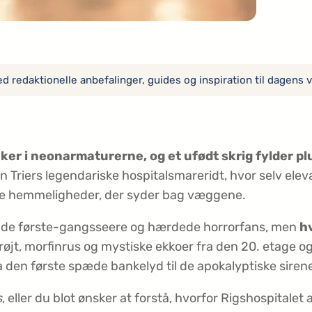
 redaktionelle anbefalinger, guides og inspiration til dagens v
ker i neonarmaturerne, og et ufødt skrig fylder plu
n Triers legendariske hospitalsmareridt, hvor selv ele
ørke hemmeligheder, der syder bag væggene.
 både første-gangsseere og hærdede horrorfans, men
hv
røjt, morfinrus og mystiske ekkoer fra den 20. etage 
a den første spæde bankelyd til de apokalyptiske siren
s
, eller du blot ønsker at forstå, hvorfor Rigshospitale