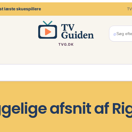
t læste skuespillere
TV
⌕
TVG.DK
elige afsnit af Ri