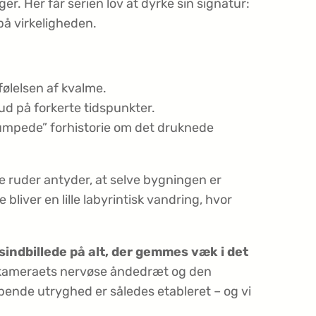
er. Her får serien lov at dyrke sin signatur:
på virkeligheden.
følelsen af kvalme.
 ud på forkerte tidspunkter.
“sumpede” forhistorie om det druknede
ruder antyder, at selve bygningen er
iver en lille labyrintisk vandring, hvor
 sindbillede på alt, der gemmes væk i det
, kameraets nervøse åndedræt og den
bende utryghed er således etableret – og vi