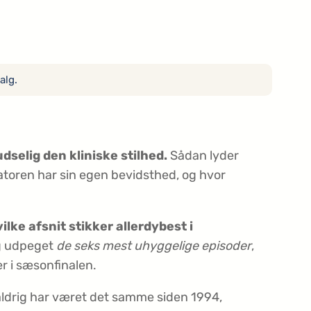
alg.
dselig den kliniske stilhed.
Sådan lyder
vatoren har sin egen bevidsthed, og hvor
ilke afsnit stikker allerdybest i
og udpeget
de seks mest uhyggelige episoder
,
er i sæsonfinalen.
t aldrig har været det samme siden 1994,