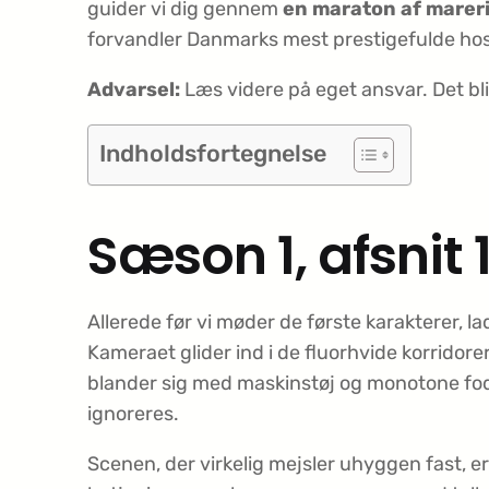
guider vi dig gennem
en maraton af marer
forvandler Danmarks mest prestigefulde hosp
Advarsel:
Læs videre på eget ansvar. Det bliv
Indholdsfortegnelse
Sæson 1, afsnit 
Allerede før vi møder de første karakterer, l
Kameraet glider ind i de fluor­hvide korridore
blander sig med maskinstøj og monotone fodtri
ignoreres.
Scenen, der virkelig mejsler uhyggen fast, er