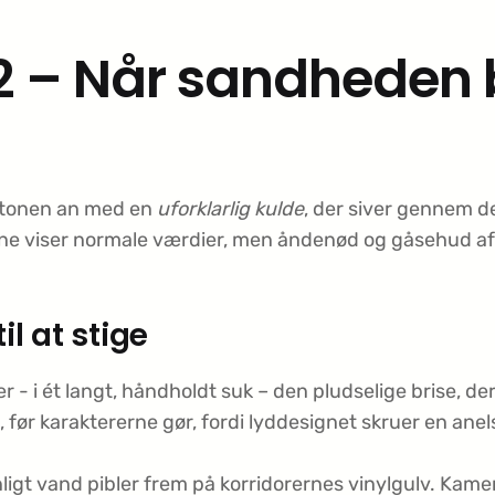
 2 – Når sandheden
et tonen an med en
uforklarlig kulde
, der siver gennem 
ne viser normale værdier, men åndenød og gåsehud afsl
il at stige
- i ét langt, håndholdt suk – den pludselige brise, de
 før karaktererne gør, fordi lyddesignet skruer en ane
igt vand pibler frem på korridorernes vinylgulv. Kamer