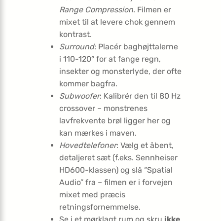
Range Compression
. Filmen er
mixet til at levere chok gennem
kontrast.
Surround
: Placér baghøjttalerne
i 110-120° for at fange regn,
insekter og monsterlyde, der ofte
kommer bagfra.
Subwoofer
: Kalibrér den til 80 Hz
crossover – monstrenes
lavfrekvente brøl ligger her og
kan mærkes i maven.
Hovedtelefoner
: Vælg et åbent,
detaljeret sæt (f.eks. Sennheiser
HD600-klassen) og slå “Spatial
Audio” fra – filmen er i forvejen
mixet med præcis
retningsfornemmelse.
Se i et mørklagt rum og skru
ikke