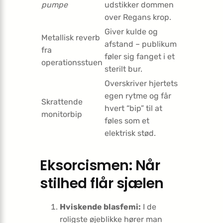
pumpe
udstikker dommen
over Regans krop.
Giver kulde og
Metallisk reverb
afstand – publikum
fra
føler sig fanget i et
operationsstuen
sterilt bur.
Overskriver hjertets
egen rytme og får
Skrattende
hvert “bip” til at
monitorbip
føles som et
elektrisk stød.
Eksorcismen: Når
stilhed flår sjælen
Hviskende blasfemi:
I de
roligste øjeblikke hører man