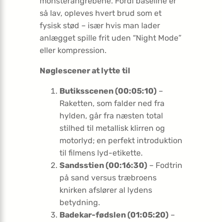
monsterangrebene. Fordi baseline er
så lav, opleves hvert brud som et
fysisk stød – især hvis man lader
anlægget spille frit uden “Night Mode”
eller kompression.
Nøglescener at lytte til
Butiksscenen (00:05:10)
–
Raketten, som falder ned fra
hylden, går fra næsten total
stilhed til metallisk klirren og
motorlyd; en perfekt introduktion
til filmens lyd-etikette.
Sandsstien (00:16:30)
– Fodtrin
på sand versus træbroens
knirken afslører al lydens
betydning.
Badekar-fødslen (01:05:20)
–