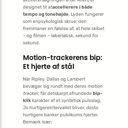
designet til at
accellerere i både
tempo og tonehøjde
. Lyden fungerer
som enpsykologisk skrue: den
fremmaner en følelse af, at hele skibet
– og filmen – løberløbsk, sekund for
sekund.
Motion-trackerens bip:
Et hjerte af stål
Når Ripley, Dallas og Lambert
bevæger sig rundt med deres
motion
tracker
, får detskarpt afrundede
bip-
klik
karakter af et syntetisk pulsslag.
Jo hurtigereintervallet bliver, desto
hurtigere banker publikums hjerter.
Bemærk især: