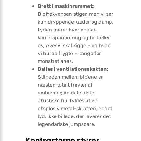
Brett i maskinrummet:
Bipfrekvensen stiger, men vi ser
kun dryppende kæder og damp.
Lyden bærer hver eneste
kamerapanorering og fortæller
os,
hvor
vi skal kigge – og hvad
vi burde frygte – længe før
monstret anes.
Dallas i ventilationsskakten:
Stilheden mellem bip’ene er
næsten totalt fravær af
ambience; da det sidste
akustiske hul fyldes af en
eksplosiv metal-skratten, er det
lyd, ikke billede, der leverer det
legendariske jumpscare.
Kontrasterne styrer