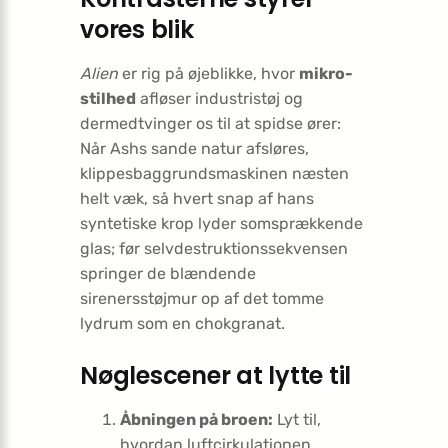
vores blik
Alien
er rig på øjeblikke, hvor
mikro-
stilhed
afløser industristøj og
dermedtvinger os til at spidse ører:
Når Ashs sande natur afsløres,
klippesbaggrundsmaskinen næsten
helt væk, så hvert snap af hans
syntetiske krop lyder somsprækkende
glas; før selvdestruktions­sekvensen
springer de blændende
sirenersstøjmur op af det tomme
lydrum som en chokgranat.
Nøglescener at lytte til
Åbningen på broen:
Lyt til,
hvordan luftcirkulationen