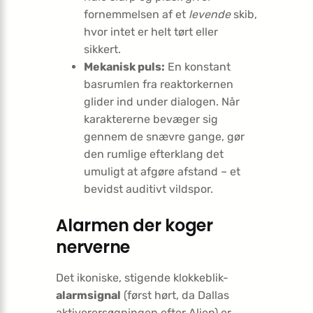
fornemmelsen af et
levende
skib,
hvor intet er helt tørt eller
sikkert.
Mekanisk puls:
En konstant
basrumlen fra reaktorkernen
glider ind under dialogen. Når
karaktererne bevæger sig
gennem de snævre gange, gør
den rumlige efterklang det
umuligt at afgøre afstand – et
bevidst auditivt vildspor.
Alarmen der koger
nerverne
Det ikoniske, stigende klokkeblik-
alarmsignal
(først hørt, da Dallas
aktiverersøgningen efter Alien) er