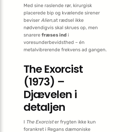
Med sine raslende rør, kirurgisk
placerede bip og kvælende sirener
beviser
Alien
,at rædsel ikke
nødvendigvis skal skrues op, men
snarere
fræses ind
i
voresunderbevidsthed – én
metalvibrerende frekvens ad gangen.
The Exorcist
(1973) –
Djævelen i
detaljen
I
The Exorcist
er frygten ikke kun
forankret i Regans dæmoniske