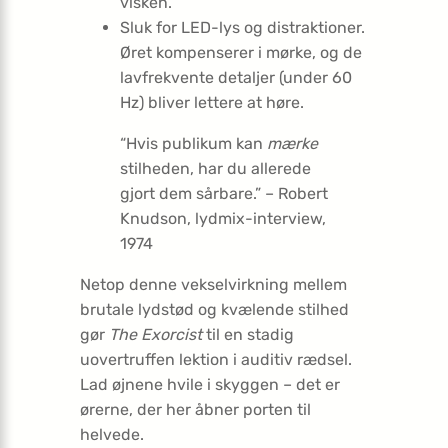
visken.
Sluk for LED-lys og distraktioner.
Øret kompenserer i mørke, og de
lavfrekvente detaljer (under 60
Hz) bliver lettere at høre.
“Hvis publikum kan
mærke
stilheden, har du allerede
gjort dem sårbare.” – Robert
Knudson, lydmix-interview,
1974
Netop denne vekselvirkning mellem
brutale lydstød og kvælende stilhed
gør
The Exorcist
til en stadig
uovertruffen lektion i auditiv rædsel.
Lad øjnene hvile i skyggen – det er
ørerne, der her åbner porten til
helvede.