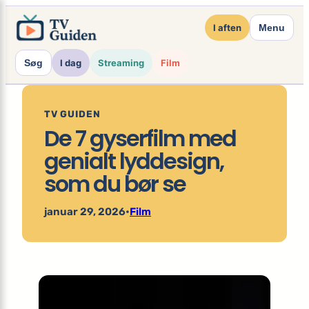
×
Spring
I aften
Menu
til
indhold
Søg
I dag
Streaming
Film
TV GUIDEN
De 7 gyserfilm med
genialt lyddesign,
som du bør se
januar 29, 2026
•
Film