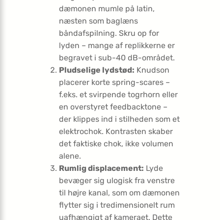
dæmonen mumle på latin,
næsten som baglæns
båndafspilning. Skru op for
lyden – mange af replikkerne er
begravet i sub-40 dB-området.
Pludselige lydstød:
Knudson
placerer korte spring-scares –
f.eks. et svirpende togrhorn eller
en overstyret feedbacktone –
der klippes ind i stilheden som et
elektrochok. Kontrasten skaber
det faktiske chok, ikke volumen
alene.
Rumlig displacement:
Lyde
bevæger sig ulogisk fra venstre
til højre kanal, som om dæmonen
flytter sig i tredimensionelt rum
uafhængigt af kameraet. Dette