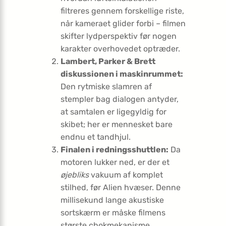
filtreres gennem forskellige riste,
når kameraet glider forbi – filmen
skifter lydperspektiv før nogen
karakter overhovedet optræder.
Lambert, Parker & Brett
diskussionen i maskinrummet:
Den rytmiske slamren af
stempler bag dialogen antyder,
at samtalen er ligegyldig for
skibet; her er mennesket bare
endnu et tandhjul.
Finalen i redningsshuttlen:
Da
motoren lukker ned, er der et
øjebliks
vakuum af komplet
stilhed, før Alien hvæser. Denne
millisekund lange akustiske
sortskærm er måske filmens
største chok­mekanisme.