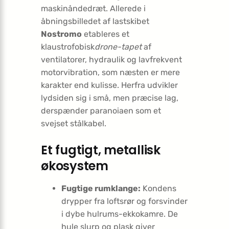
maskinåndedræt. Allerede i
åbningsbilledet af lastskibet
Nostromo
etableres et
klaustrofobisk
drone-tapet
af
ventilatorer, hydraulik og lavfrekvent
motorvibration, som næsten er mere
karakter end kulisse. Herfra udvikler
lydsiden sig i små, men præcise lag,
derspænder paranoiaen som et
svejset stålkabel.
Et fugtigt, metallisk
økosystem
Fugtige rumklange:
Kondens
drypper fra loftsrør og forsvinder
i dybe hulrums-ekkokamre. De
hule slurp og plask giver