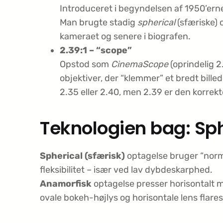
Introduceret i begyndelsen af 1950’erne
Man brugte stadig
spherical
(sfæriske) 
kameraet og senere i biografen.
2.39:1 – “scope”
Opstod som
CinemaScope
(oprindelig 2
objektiver, der “klemmer” et bredt bill
2.35 eller 2.40, men 2.39 er den korrekt
Teknologien bag: Sph
Spherical (sfærisk)
optagelse bruger “norma
fleksibilitet – især ved lav dybdeskarphed.
Anamorfisk
optagelse presser horisontalt me
ovale bokeh-højlys og horisontale lens flar