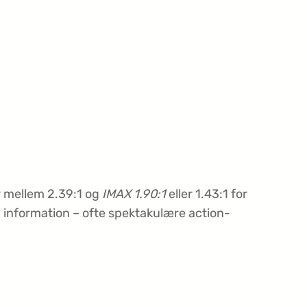
r mellem 2.39:1 og
IMAX 1.90:1
eller 1.43:1 for
l information – ofte spektakulære action-