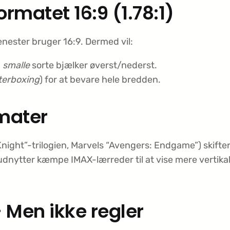
rmatet 16:9 (1.78:1)
nester bruger 16:9. Dermed vil:
n
smalle
sorte bjælker øverst/nederst.
tterboxing
) for at bevare hele bredden.
rmater
Knight”-trilogien, Marvels “Avengers: Endgame”) skifte
udnytter kæmpe IMAX-lærreder til at vise mere vertika
 Men ikke regler