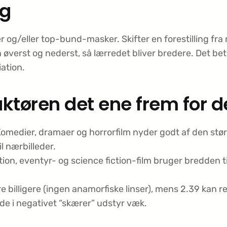
ng
 og/eller top-bund-masker. Skifter en forestilling fra r
verst og nederst, så lærredet bliver bredere. Det bety
ation.
uktøren det ene frem for d
omedier, dramaer og horrorfilm nyder godt af den stør
il nærbilleder.
ion, eventyr- og science fiction-film bruger bredden 
e billigere (ingen anamorfiske linser), mens 2.39 ka
jde i negativet “skærer” udstyr væk.