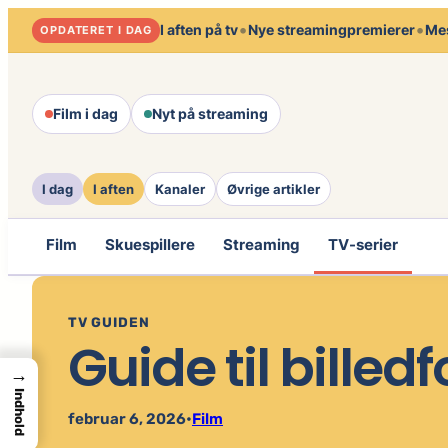
Spring
•
•
I aften på tv
Nye streamingpremierer
Mes
OPDATERET I DAG
til
indhold
Film i dag
Nyt på streaming
I dag
I aften
Kanaler
Øvrige artikler
Film
Skuespillere
Streaming
TV-serier
TV GUIDEN
Guide til billedf
→
Indhold
februar 6, 2026
•
Film