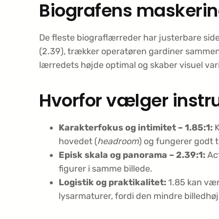
Biografens maskeri
De fleste biograflærreder har justerbare sider
(2.39), trækker operatøren gardiner sammen ø
lærredets højde optimal og skaber visuel vari
Hvorfor vælger instr
Karakterfokus og intimitet – 1.85:1:
K
hovedet (
headroom
) og fungerer godt t
Episk skala og panorama – 2.39:1:
Act
figurer i samme billede.
Logistik og praktikalitet:
1.85 kan vær
lysarmaturer, fordi den mindre billedhø