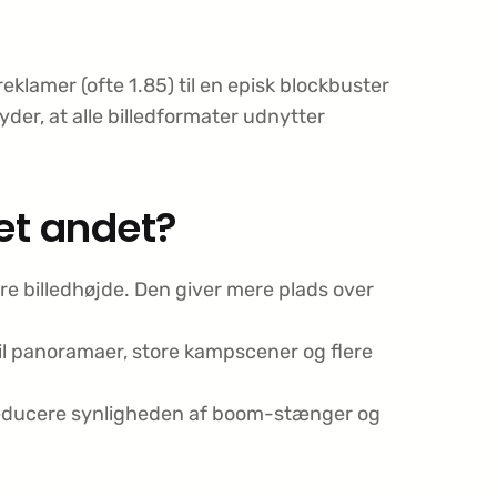
eklamer (ofte 1.85) til en episk blockbuster
der, at alle billedformater udnytter
et andet?
re billedhøjde. Den giver mere plads over
til panoramaer, store kampscener og flere
n reducere synligheden af boom-stænger og