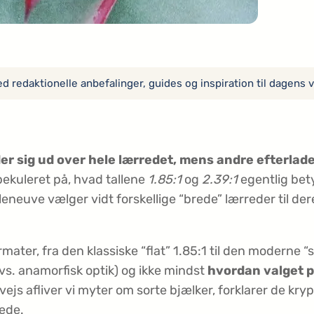
 redaktionelle anbefalinger, guides og inspiration til dagens v
der sig ud over hele lærredet, mens andre efterlad
ekuleret på, hvad tallene
1.85:1
og
2.39:1
egentlig bety
neuve vælger vidt forskellige “brede” lærreder til deres
rmater, fra den klassiske “flat” 1.85:1 til den moderne “
vs. anamorfisk optik) og ikke mindst
hvordan valget p
js afliver vi myter om sorte bjælker, forklarer de kryp
lede.