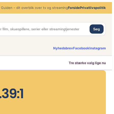
 Guiden – dit overblik over tv og streaming
Forside
Privatlivspolitik
Søg
Nyhedsbrev
Facebook
Instagram
Tre stærke valg lige nu
.39:1