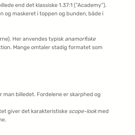
llede end det klassiske 1.37:1 (“Academy”).
mlen og maskeret i toppen og bunden, både i
’erne). Her anvendes typisk
anamorfiske
jektion. Mange omtaler stadig formatet som
r man billedet. Fordelene er skarphed og
et giver det karakteristiske
scope-look
med
ne.