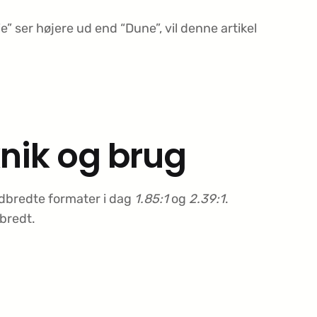
” ser højere ud end “Dune”, vil denne artikel
eknik og brug
 udbredte formater i dag
1.85:1
og
2.39:1
.
 bredt.