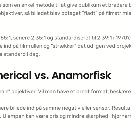
 som en enkel metode til at give publikum et bredere bi
objektiver, så billedet blev optaget “fladt” på filmstri
.55:1, senere 2.35:1 og standardiseret til 2.39:1 i 1970
ede ind på filmrullen og “strækker” det ud igen ved pro
e standard i dag.
erical vs. Anamorfisk
le” objektiver. Vil man have et bredt format, beskære
re billede ind på samme negativ eller sensor. Resultat
es. Ulempen kan være pris og mindre skarphed i hjørner