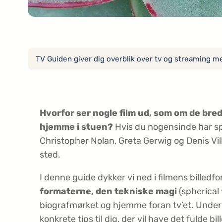
TV Guiden giver dig overblik over tv og streaming med
Hvorfor ser nogle film ud, som om de bre
hjemme i stuen?
Hvis du nogensinde har sp
Christopher Nolan, Greta Gerwig og Denis Ville
sted.
I denne guide dykker vi ned i filmens billedfo
formaterne, den tekniske magi
(spherical 
biografmørket og hjemme foran tv’et. Underve
konkrete tips til dig, der vil have det fulde bil