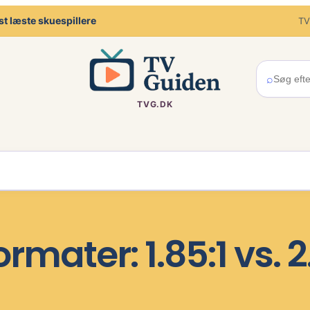
t læste skuespillere
TV
⌕
TVG.DK
ormater: 1.85:1 vs. 2