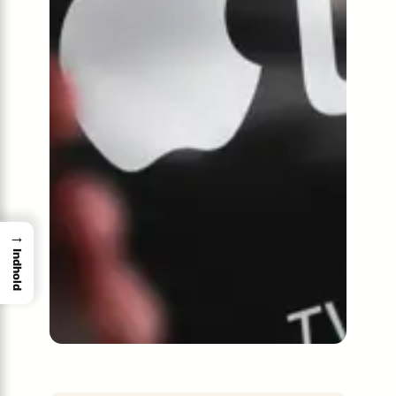
→
Indhold