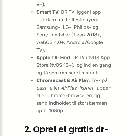
8+).
Smart TV
: DR TV ligger i app-
butikken på de fleste nyere
Samsung-, LG-, Philips- og
Sony-modeller (Tizen 2018+,
webOS 4.0+, Android/Google
TV).
Apple TV
: Find DR TV i tvOS App
Store (tvOS 13+), log ind én gang
og få synkroniseret historik.
Chromecast & AirPlay
: Tryk på
cast-
eller
AirPlay-ikonet
i appen
eller Chrome-browseren, og
send indholdet til storskærmen i
op til 1080p.
2. Opret et gratis dr-