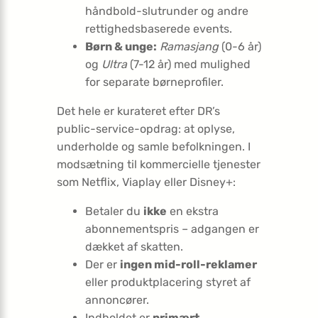
håndbold-slutrunder og andre
rettighedsbaserede events.
Børn & unge:
Ramasjang
(0-6 år)
og
Ultra
(7-12 år) med mulighed
for separate børneprofiler.
Det hele er kurateret efter DR’s
public-service-opdrag: at oplyse,
underholde og samle befolkningen. I
modsætning til kommercielle tjenester
som Netflix, Viaplay eller Disney+:
Betaler du
ikke
en ekstra
abonnementspris – adgangen er
dækket af skatten.
Der er
ingen mid-roll-reklamer
eller produktplacering styret af
annoncører.
Indholdet er
primært