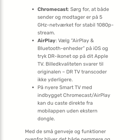
Chromecast
: Sørg for, at både
sender og modtager er på 5
GHz-netværket for stabil 1080p-
stream.
AirPlay
: Vælg “AirPlay &
Bluetooth-enheder” på iOS og
tryk DR-ikonet op på dit Apple
TV. Billedkvaliteten svarer til
originalen – DR TV transcoder
ikke yderligere.
På nyere Smart TV med
indbygget Chromecast/AirPlay
kan du caste direkte fra
mobilappen uden ekstern
dongle.
Med de små genveje og funktioner
ovenfor bliver det både nemmere og