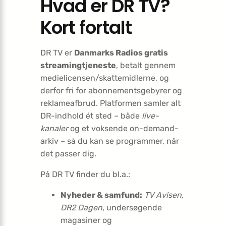
Hvad er DR TV?
Kort fortalt
DR TV er
Danmarks Radios gratis
streamingtjeneste
, betalt gennem
medielicensen/skattemidlerne, og
derfor fri for abonnementsgebyrer og
reklameafbrud. Platformen samler alt
DR-indhold ét sted – både
live-
kanaler
og et voksende on-demand-
arkiv – så du kan se programmer, når
det passer dig.
På DR TV finder du bl.a.:
Nyheder & samfund:
TV Avisen
,
DR2 Dagen
, undersøgende
magasiner og