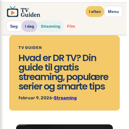
×
Spring
I aften
Menu
til
indhold
Søg
I dag
Streaming
Film
TV GUIDEN
Hvad er DR TV? Din
guide til gratis
streaming, populære
serier og smarte tips
februar 9, 2026
•
Streaming