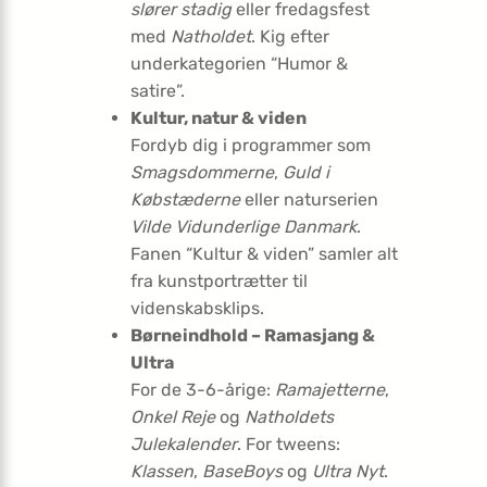
slører stadig
eller fredagsfest
med
Natholdet
. Kig efter
underkategorien “Humor &
satire”.
Kultur, natur & viden
Fordyb dig i programmer som
Smagsdommerne
,
Guld i
Købstæderne
eller naturserien
Vilde Vidunderlige Danmark
.
Fanen “Kultur & viden” samler alt
fra kunstportrætter til
videnskabsklips.
Børneindhold – Ramasjang &
Ultra
For de 3-6-årige:
Ramajetterne
,
Onkel Reje
og
Natholdets
Julekalender
. For tweens:
Klassen
,
BaseBoys
og
Ultra Nyt
.