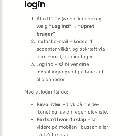
login
Åbn DR TV (web eller app) og
vælg
“Log ind” → “Opret
bruger”
.
Indtast e-mail + kodeord,
accepter vilkår, og bekræft via
den e-mail, du modtager.
Log ind – så bliver dine
indstillinger gemt på tværs af
alle enheder.
Med et login får du:
Favoritter
– tryk på hjerte-
ikonet og lav din egen playliste.
Fortsæt hvor du slap
– se
videre på mobilen i bussen eller
på tv’et i sofaen.