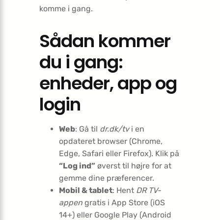
komme i gang.
Sådan kommer
du i gang:
enheder, app og
login
Web
: Gå til
dr.dk/tv
i en
opdateret browser (Chrome,
Edge, Safari eller Firefox). Klik på
“Log ind”
øverst til højre for at
gemme dine præferencer.
Mobil & tablet
: Hent
DR TV-
appen
gratis i App Store (iOS
14+) eller Google Play (Android