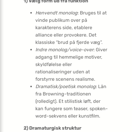
1) Vælg form ud fra funktion
Henvendt monolog
: Bruges til at
vinde publikum over på
karakterens side, etablere
alliance eller provokere. Det
klassiske “brud på fjerde væg”.
Indre monolog/voice-over
: Giver
adgang til hemmelige motiver,
skyldfølelse eller
rationaliseringer uden at
forstyrre scenens realisme.
Dramatisk/poetisk monolog
: Lån
fra Browning-traditionen
(rolledigt). Et stilistisk løft, der
kan fungere som teaser, spoken-
word-sekvens eller kunstfilm.
2) Dramaturgisk struktur