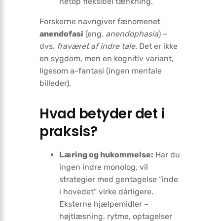
netop fleksibel tænkning.
Forskerne navngiver fænomenet
anendofasi
(eng.
anendophasia
) –
dvs.
fraværet af indre tale
. Det er ikke
en sygdom, men en kognitiv variant,
ligesom a-fantasi (ingen mentale
billeder).
Hvad betyder det i
praksis?
Læring og hukommelse:
Har du
ingen indre monolog, vil
strategier med gentagelse “inde
i hovedet” virke dårligere.
Eksterne hjælpemidler –
højtlæsning, rytme, optagelser