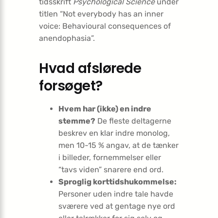
tidsskrift
Psychological Science
under
titlen “Not everybody has an inner
voice: Behavioural consequences of
anendophasia”.
Hvad afslørede
forsøget?
Hvem har (ikke) en indre
stemme?
De fleste deltagerne
beskrev en klar indre monolog,
men 10-15 % angav, at de tænker
i billeder, fornemmelser eller
“tavs viden” snarere end ord.
Sproglig korttidshukommelse:
Personer uden indre tale havde
sværere ved at gentage nye ord