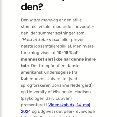
den?
Den
indre monolog
er den stille
stemme, vi taler med inde i hovedet –
den, der summer sætninger som
“Husk at købe mælk”
eller prøver
næste jobsamtale­replik af. Men nyere
forskning viser, at
10-15 % af
mennesket slet ikke har denne indre
tale
. Det fremgår af en dansk-
amerikansk undersøgelse fra
Københavns Universitet (ved
sprogforskeren Johanne Nedergård)
og University of Wisconsin-Madison
(psykologen Gary Lupyan),
præsenteret i
Videnskab.dk, 14. maj
2024
og udgivet i det peer-reviewede