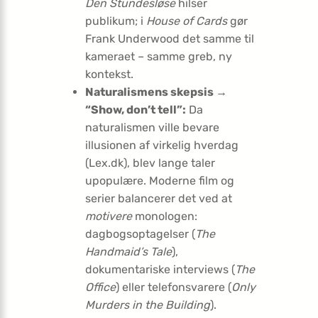
Den Stundesløse
hilser
publikum; i
House of Cards
gør
Frank Underwood det samme til
kameraet – samme greb, ny
kontekst.
Naturalismens skepsis →
“Show, don’t tell”:
Da
naturalismen ville bevare
illusionen af virkelig hverdag
(Lex.dk), blev lange taler
upopulære. Moderne film og
serier balancerer det ved at
motivere
monologen:
dagbogsoptagelser (
The
Handmaid’s Tale
),
dokumentariske interviews (
The
Office
) eller telefonsvarere (
Only
Murders in the Building
).