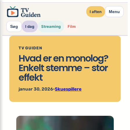
×
Spring
I aften
Menu
til
indhold
Søg
I dag
Streaming
Film
TV GUIDEN
Hvad er en monolog?
Enkelt stemme – stor
effekt
januar 30, 2026
•
Skuespillere