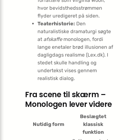
forfattere som Virginia Woolf,
hvor bevidsthedsstrømmen
flyder uredigeret på siden.
Teaterhistorie:
Den
naturalistiske dramaturgi søgte
at
afskaffe
monologen, fordi
lange enetaler brød illusionen af
dagligdags realisme (Lex.dk). I
stedet skulle handling og
undertekst vises gennem
realistisk dialog.
Fra scene til skærm –
Monologen lever videre
Beslægtet
Nutidig form
klassisk
funktion