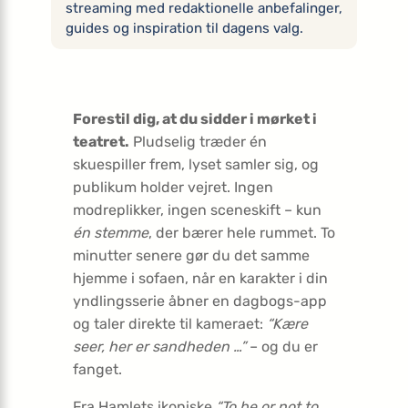
streaming med redaktionelle anbefalinger,
guides og inspiration til dagens valg.
Forestil dig, at du sidder i mørket i
teatret.
Pludselig træder én
skuespiller frem, lyset samler sig, og
publikum holder vejret. Ingen
modreplikker, ingen scene­skift – kun
én stemme
, der bærer hele rummet. To
minutter senere gør du det samme
hjemme i sofaen, når en karakter i din
yndlingsserie åbner en dagbogs-app
og taler direkte til kameraet:
“Kære
seer, her er sandheden …”
– og du er
fanget.
Fra Hamlets ikoniske
“To be or not to