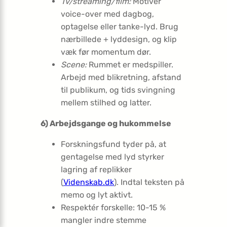
Tv/streaming/film:
Motiver
voice-over med dagbog,
optagelse eller tanke-lyd. Brug
nærbillede + lyd­design, og klip
væk før momentum dør.
Scene:
Rummet er medspiller.
Arbejd med blikretning, afstand
til publikum, og tids svingning
mellem stilhed og latter.
6) Arbejdsgange og hukommelse
Forskningsfund tyder på, at
gentagelse med lyd styrker
lagring af replikker
(
Videnskab.dk
). Indtal teksten på
memo og lyt aktivt.
Respek­tér forskelle: 10-15 %
mangler indre stemme