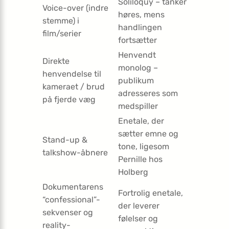
Soliloquy – tanker
Voice-over (indre
høres, mens
stemme) i
handlingen
film/serier
fortsætter
Henvendt
Direkte
monolog –
henvendelse til
publikum
kameraet / brud
adresseres som
på fjerde væg
medspiller
Enetale, der
sætter emne og
Stand-up &
tone, ligesom
talkshow-åbnere
Pernille hos
Holberg
Dokumentarens
Fortrolig enetale,
“confessional”-
der leverer
sekvenser og
følelser og
reality-