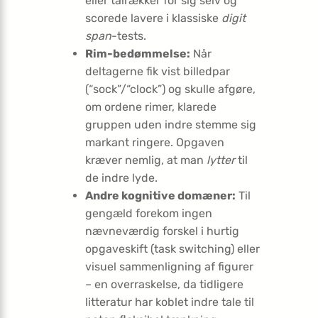
eller talrækker for sig selv og
scorede lavere i klassiske
digit
span
-tests.
Rim-bedømmelse:
Når
deltagerne fik vist billedpar
(“sock”/“clock”) og skulle afgøre,
om ordene rimer, klarede
gruppen uden indre stemme sig
markant ringere. Opgaven
kræver nemlig, at man
lytter
til
de indre lyde.
Andre kognitive domæner:
Til
gengæld forekom ingen
nævneværdig forskel i hurtig
opgaveskift (task switching) eller
visuel sammenligning af figurer
– en overraskelse, da tidligere
litteratur har koblet indre tale til