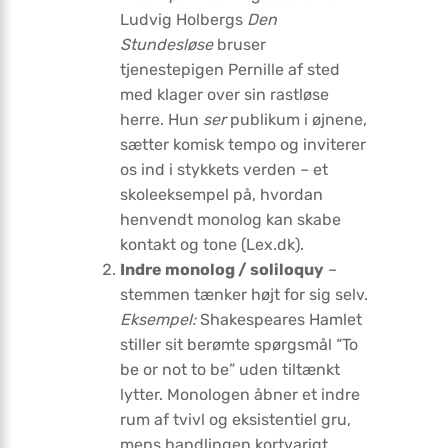
Ludvig Holbergs
Den
Stundesløse
bruser
tjenestepigen Pernille af sted
med klager over sin rastløse
herre. Hun
ser
publikum i øjnene,
sætter komisk tempo og inviterer
os ind i stykkets verden – et
skoleeksempel på, hvordan
henvendt monolog kan skabe
kontakt og tone (Lex.dk).
Indre monolog / soliloquy
–
stemmen tænker højt for sig selv.
Eksempel:
Shakespeares Hamlet
stiller sit berømte spørgsmål “To
be or not to be” uden tiltænkt
lytter. Monologen åbner et indre
rum af tvivl og eksistentiel gru,
mens handlingen kortvarigt