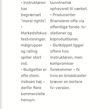
• Instruktøren
kunstnerisk
har
ophavsret til værket.
begrænset
• Producenter
“moral rights”.
finansierer ofte via
•
offentlige fonde, tv-
Markedsfokus:
stationer og
testvisninger,
koproduktioner.
målgrupper
• Slutklippet ligger
og rating
oftere hos
spiller stort
instruktøren, men
ind.
kompromiser
• Budgetter er
forekommer – fx
ofte store,
hvis en broadcaster
risikoen høj –
kræver en kortere
derfor flere
tv-version.
kommercielle
hensyn.