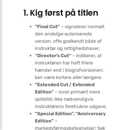
1. Kig først på titlen
“Final Cut”
– signalerer normalt
den
endelige
autoriserede
version, ofte godkendt både af
instruktør og rettighedshaver.
“Director’s Cut”
– indikerer, at
instruktøren har haft friere
hænder end i biografversionen;
kan være kortere
eller
længere.
“Extended Cut / Extended
Edition”
– lover primært mere
spilletid; ikke nødvendigvis
instruktørens foretrukne udgave.
“Special Edition”, “Anniversary
Edition”
–
markedsføringsbetegnelser; tjek