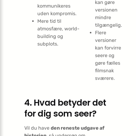
kan gøre
kommunikeres
versionen
uden kompromis.
mindre
Mere tid til
tilgængelig.
atmosfære, world-
Flere
building og
versioner
subplots.
kan forvirre
seere og
gøre fælles
filmsnak
sværere.
4. Hvad betyder det
for dig som seer?
Vil du have
den reneste udgave af
historien
, så undersøg om