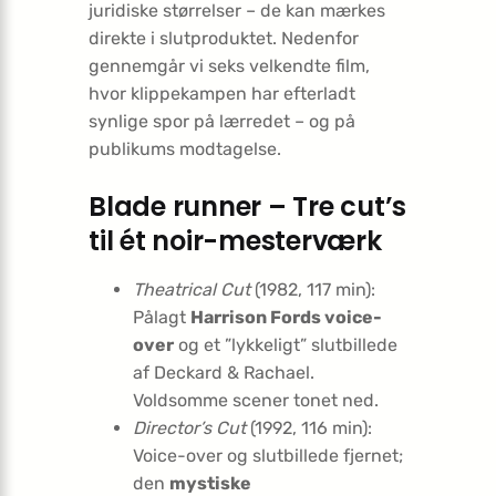
juridiske størrelser – de kan mærkes
direkte i slutproduktet. Nedenfor
gennemgår vi seks velkendte film,
hvor klippekampen har efterladt
synlige spor på lærredet – og på
publikums modtagelse.
Blade runner – Tre cut’s
til ét noir-mesterværk
Theatrical Cut
(1982, 117 min):
Pålagt
Harrison Fords voice-
over
og et ”lykkeligt” slutbillede
af Deckard & Rachael.
Voldsomme scener tonet ned.
Director’s Cut
(1992, 116 min):
Voice-over og slutbillede fjernet;
den
mystiske