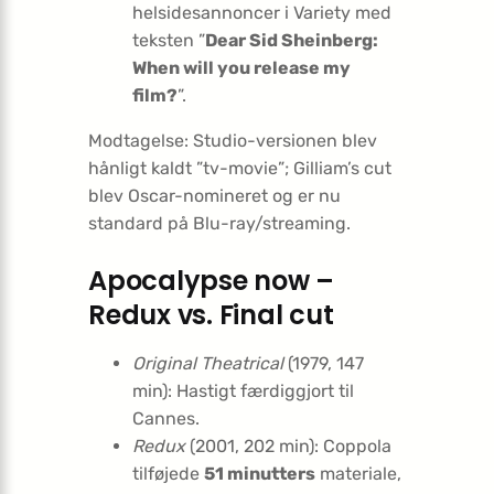
helsidesannoncer i Variety med
teksten ”
Dear Sid Sheinberg:
When will you release my
film?
”.
Modtagelse: Studio-versionen blev
hånligt kaldt ”tv-movie”; Gilliam’s cut
blev Oscar-nomineret og er nu
standard på Blu-ray/streaming.
Apocalypse now –
Redux vs. Final cut
Original Theatrical
(1979, 147
min): Hastigt færdiggjort til
Cannes.
Redux
(2001, 202 min): Coppola
tilføjede
51 minutters
materiale,