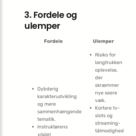
3. Fordele og
ulemper
Fordele
Ulemper
Risiko for
langtrukken
oplevelse,
der
skræmmer
Dybderig
nye seere
karakterudvikling
væk.
og mere
Kortere tv-
sammenhængende
slots og
tematik.
streaming-
Instruktørens
tålmodighed
vision