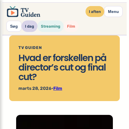
×
Spring
I aften
Menu
til
indhold
Søg
I dag
Streaming
Film
TV GUIDEN
Hvad er forskellen på
director’s cut og final
cut?
marts 28, 2026
•
Film