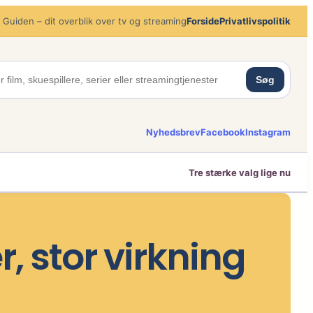
 Guiden – dit overblik over tv og streaming
Forside
Privatlivspolitik
Søg
Nyhedsbrev
Facebook
Instagram
Tre stærke valg lige nu
, stor virkning