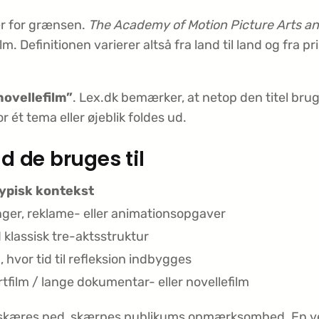
er for grænsen.
The Academy of Motion Picture Arts a
ilm. Definitionen varierer altså fra land til land og fra 
novellefilm”
. Lex.dk bemærker, at netop den titel brug
or ét tema eller øjeblik foldes ud.
 de bruges til
ypisk kontekst
inger, reklame- eller animationsopgaver
 klassisk tre-aktsstruktur
hvor tid til refleksion indbygges
tfilm / lange dokumentar- eller novellefilm
 skæres ned, skærpes publikums opmærksomhed. En vell