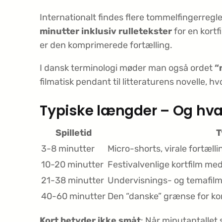
Internationalt findes flere tommelfingerregl
minutter inklusiv rulletekster
for en kortf
er den komprimerede fortælling.
I dansk terminologi møder man også ordet
“
filmatisk pendant til litteraturens novelle, hv
Typiske længder – Og hvad
Spilletid
T
3-8 minutter
Micro-shorts, virale fortæll
10-20 minutter
Festivalvenlige kortfilm med
21-38 minutter
Undervisnings- og temafilm, 
40-60 minutter
Den “danske” grænse for kor
Kort betyder ikke småt
: Når minutantallet