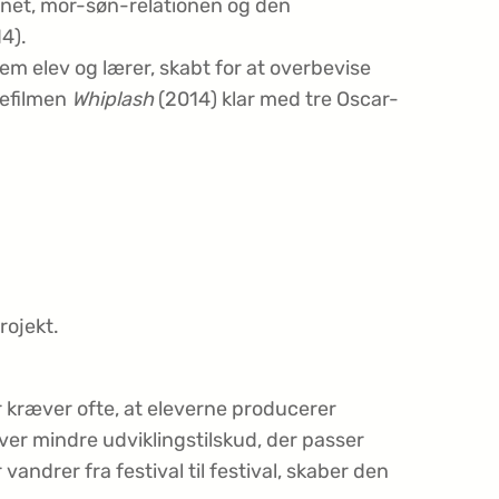
gnet, mor-søn-relationen og den
4).
em elev og lærer, skabt for at overbevise
lefilmen
Whiplash
(2014) klar med tre Oscar-
rojekt.
er kræver ofte, at eleverne producerer
er mindre udviklings­tilskud, der passer
vandrer fra festival til festival, skaber den