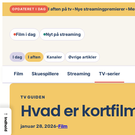
Spring
•
•
I aften på tv
Nye streamingpremierer
Mes
OPDATERET I DAG
til
indhold
Film i dag
Nyt på streaming
I dag
I aften
Kanaler
Øvrige artikler
Film
Skuespillere
Streaming
TV-serier
TV GUIDEN
Hvad er kortfil
→
Indhold
januar 28, 2026
•
Film