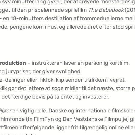
 syv minutter lang gyser, der afprøvede monster­desi
get til den prisbelønnede spillefilm
The Babadook
(201
– en 18-minutters destillation af tromme­duellerne mell
e, pengene kom i hus, og allerede året efter stod spil
produktion
– instruktøren laver en personlig kortfilm.
g jurypriser, der giver synlighed.
delinger eller TikTok-klip sender trafikken i vejret.
klik gør det lettere at søge midler til det næste, større p
 det færdige bevis på talentet og investerer.
ljøer
en vigtig rolle. Danske og internationale film­skol
 filmfonde (fx FilmFyn og Den Vestdanske Filmpulje) giv
filmen efterfølgende ligger frit tilgængelig online eller 