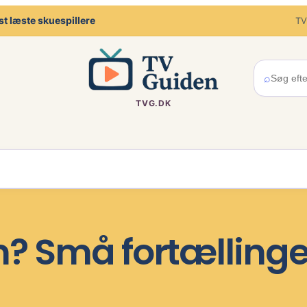
t læste skuespillere
TV
⌕
TVG.DK
m? Små fortællinger