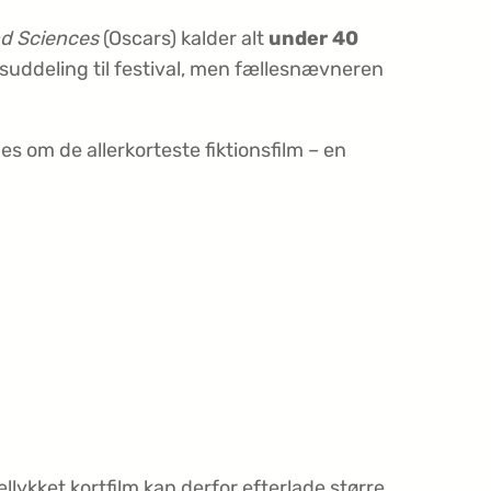
nd Sciences
(Oscars) kalder alt
under 40
prisuddeling til festival, men fællesnævneren
es om de allerkorteste fiktionsfilm – en
ykket kortfilm kan derfor efterlade større