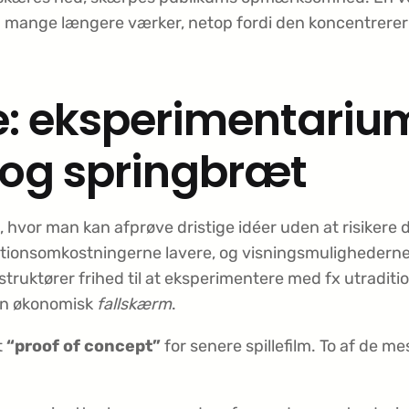
end mange længere værker, netop fordi den koncentrerer
le: eksperimentariu
 og springbræt
, hvor man kan afprøve dristige idéer uden at risiker
ktionsomkostningerne lavere, og visnings­mulighederne
struktører frihed til at eksperimentere med fx utraditi
 en økonomisk
fallskærm
.
t
“proof of concept”
for senere spillefilm. To af de m