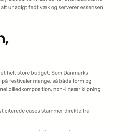
 alt unødigt fedt væk og serverer essensen
m,
e det helt store budget. Som Danmarks
 på festivaler mange, så både form og
onel billedkomposition, non-lineær klipning
est citerede cases stammer direkte fra