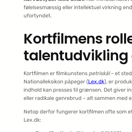
følelsesmæssig eller intellektuel virkning 
ufortyndet.
Kortfilmens rol
talentudvikling
Kortfilmen er filmkunstens
petri­skål
– et sted
Nationalleksikon påpeger (
Lex.dk
), er produ
indhold kan presses til grænsen. Det giver in
eller radikale genre­brud – alt sammen med
Netop derfor fungerer kortfilmen ofte som e
Lex.dk: