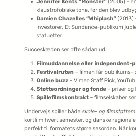
Jennifer Kents “Monster”
(2005) – en
klaustrofobiske tone, før den blev udbyg
Damien Chazelles “Whiplash”
(2013) 
investorer. Et Sundance-publikum jubled
statuetter.
Succeskæden ser ofte sådan ud:
Filmuddannelse eller independent-
Festivalruten
– filmen får publikums- o
Online buzz
– Vimeo Staff Pick, YouTube-
Støtteordninger og fonde
– priser og 
Spillefilms­kontrakt
– filmselskaber ser
Undervejs spiller både
skole- og filmstøtte­mi
kortfilm hvert semester, og danske regionale
perfekt til formatets størrelsesorden. Når kort