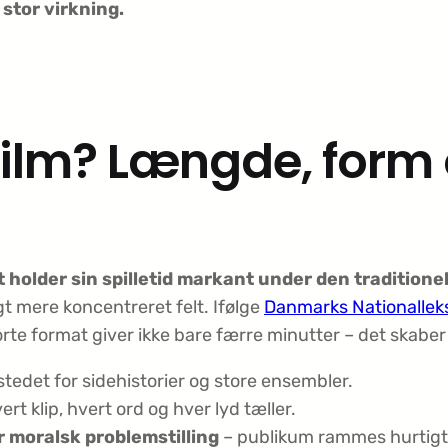
stor virkning.
film? Længde, form 
t holder sin spilletid markant under den traditionell
gt mere koncentreret felt. Ifølge
Danmarks Nationalleks
korte format giver ikke bare færre minutter – det skab
 stedet for sidehistorier og store ensembler.
ert klip, hvert ord og hver lyd tæller.
 moralsk problemstilling
– publikum rammes hurtigt 