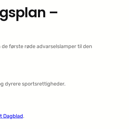
ngsplan –
 de første røde advarselslamper til den
g dyrere sportsrettigheder.
gt Dagblad
.