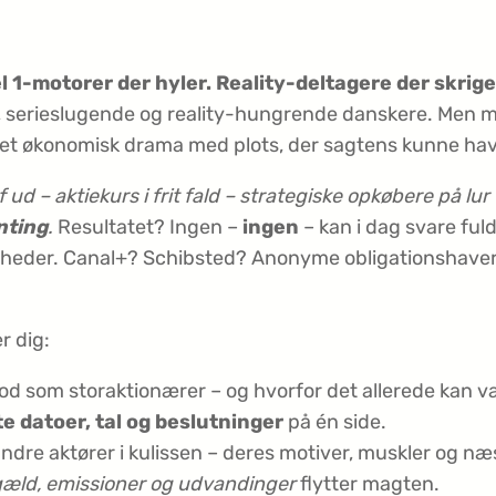
-motorer der hyler. Reality-deltagere der skrige
e, serie­slugende og reality-hungrende danskere. Men 
ig et økonomisk drama med plots, der sagtens kunne hav
 ud – aktiekurs i frit fald – strategiske opkøbere på lu
nting
.
Resultatet? Ingen –
ingen
– kan i dag svare ful
eder. Canal+? Schibsted? Anonyme obligations­havere? 
r dig:
od som storaktionærer – og hvorfor det allerede kan v
te datoer, tal og beslutninger
på én side.
ndre aktører i kulissen – deres motiver, muskler og næ
æld, emissioner og udvandinger
flytter magten.