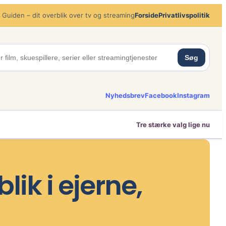
 Guiden – dit overblik over tv og streaming
Forside
Privatlivspolitik
Søg
Nyhedsbrev
Facebook
Instagram
Tre stærke valg lige nu
ik i ejerne,