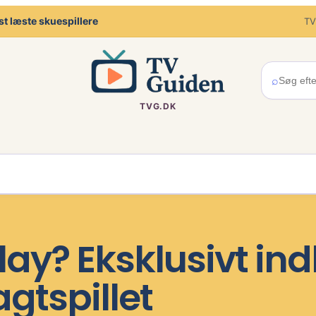
t læste skuespillere
TV
⌕
TVG.DK
y? Eksklusivt indbl
tspillet