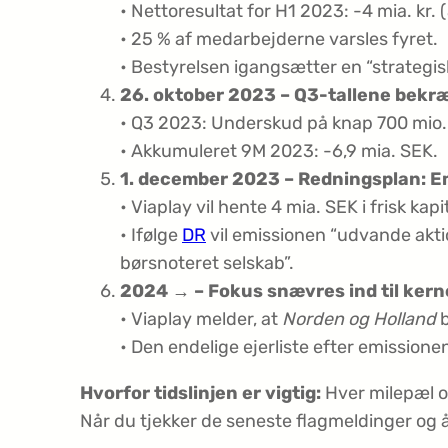
• Netto­resultat for H1 2023:
-4 mia. kr.
(
• 25 % af medarbejderne varsles fyret.
• Bestyrelsen igangsætter en “strategisk
26. oktober 2023 – Q3-tallene bekræ
• Q3 2023: Underskud på knap 700 mio.
• Akkumuleret 9M 2023:
-6,9 mia. SEK.
1. december 2023 – Redningsplan: Emi
• Viaplay vil hente 4 mia. SEK i frisk kapita
• Ifølge
DR
vil emissionen “udvande akti
børsnoteret selskab”.
2024 → – Fokus snævres ind til ker
• Viaplay melder, at
Norden og Holland
b
• Den endelige ejerliste efter emissionen
Hvorfor tidslinjen er vigtig:
Hver milepæl ov
Når du tjekker de seneste flagmeldinger og å