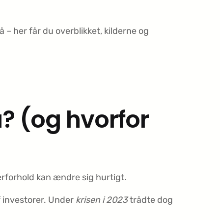
– her får du overblikket, kilderne og
u? (og hvorfor
erforhold kan ændre sig hurtigt.
f investorer. Under
krisen i 2023
trådte dog