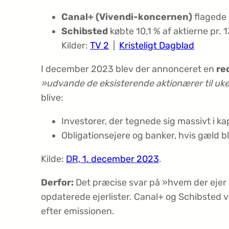
Canal+ (Vivendi-koncernen)
flagede i
Schibsted
købte 10,1 % af aktierne pr.
Kilder:
TV 2
|
Kristeligt Dagblad
I december 2023 blev der annonceret en
re
»udvande de eksisterende aktionærer til uk
blive:
Investorer, der tegnede sig massivt i ka
Obligationsejere og banker, hvis gæld ble
Kilde:
DR, 1. december 2023
.
Derfor:
Det præcise svar på »hvem der ejer 
opdaterede ejerlister. Canal+ og Schibsted v
efter emissionen.