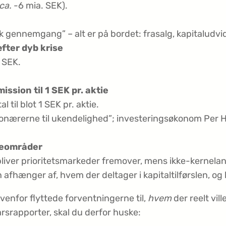
ca.
-6 mia. SEK).
 gennemgang” – alt er på bordet: frasalg, kapitaludvide
fter dyb krise
 SEK.
ssion til 1 SEK pr. aktie
l til blot 1 SEK pr. aktie.
onærerne til ukendelighed”; investeringsøkonom Per H
neområder
liver prioritetsmarkeder fremover, mens ikke-kerne­lan
 afhænger af, hvem der deltager i kapitaltilførslen, og 
enfor flyttede forventningerne til,
hvem
der reelt vil
rsrapporter, skal du derfor huske: