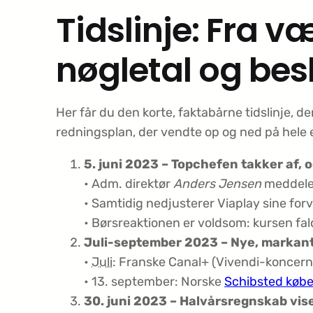
Tidslinje: Fra 
nøgletal og bes
Her får du den korte, faktabårne tidslinje, 
redningsplan, der vendte op og ned på hele e
5. juni 2023 – Topchefen takker af, 
• Adm. direktør
Anders Jensen
meddeler
• Samtidig nedjusterer Viaplay sine fo
• Børsreaktionen er voldsom: kursen fa
Juli-september 2023 – Nye, markant
•
Juli
: Franske Canal+ (Vivendi-koncerne
• 13. september: Norske
Schibsted købe
30. juni 2023 – Halvårsregnskab vis