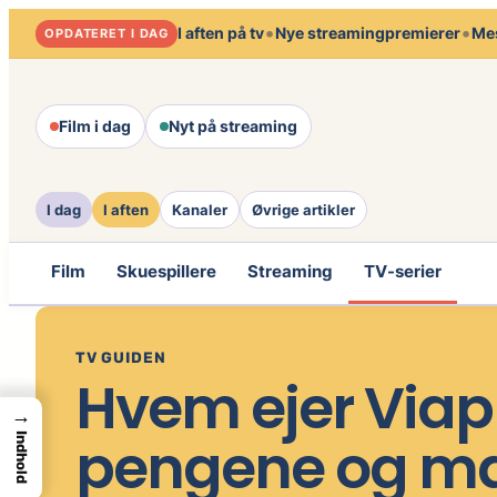
Spring
•
•
I aften på tv
Nye streamingpremierer
Mes
OPDATERET I DAG
til
indhold
Film i dag
Nyt på streaming
I dag
I aften
Kanaler
Øvrige artikler
Film
Skuespillere
Streaming
TV-serier
TV GUIDEN
Hvem ejer Viapla
→
pengene og mag
Indhold