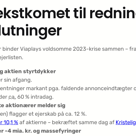
vækstkomet til redni
lutninger
der binder Viaplays voldsomme 2023-krise sammen – fra
jerlisten.
og aktien styrtdykker
 sin afgang.
rventninger markant pga. faldende annonceindtægter o
lder
ca.
60 % intradag.
e aktionærer melder sig
n) flagger et ejerskab på ca. 12 %.
r 10,1 %
af aktierne – bekræftet samme dag af
Kristeli
er
-4 mia. kr.
og massefyringer