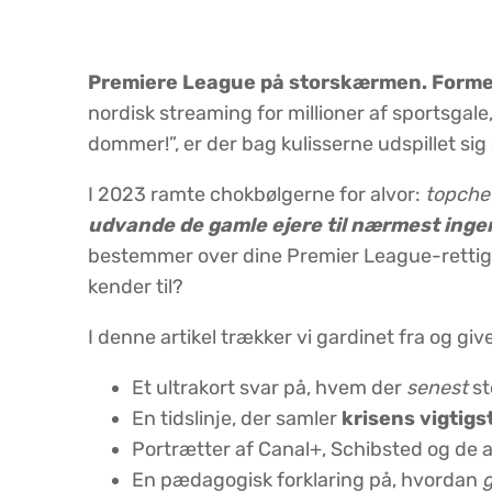
Premiere League på storskærmen. Formel 1
nordisk streaming for millioner af sportsgal
dommer!”, er der bag kulisserne udspillet s
I 2023 ramte chokbølgerne for alvor:
topchef
udvande de gamle ejere til nærmest inge
bestemmer over dine Premier League-rettigh
kender til?
I denne artikel trækker vi gardinet fra og give
Et ultrakort svar på, hvem der
senest
st
En tidslinje, der samler
krisens vigtigs
Portrætter af Canal+, Schibsted og de a
En pædagogisk forklaring på, hvordan
g