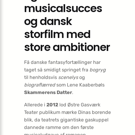
musicalsucces
og dansk
storfilm med
store ambitioner
Få danske fantasyfortællinger har
taget så smidigt springet fra
bogryg
til henholdsvis
scenelys
og
biograflærred
som Lene Kaaberbøls
Skammerens Datter
.
Allerede i
2012
lod Østre Gasværk
Teater publikum mærke Dinas borende
blik, da teatrets gigantiske gaskuppel
dannede ramme om den første
musicaludgave af romanen