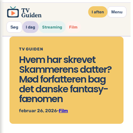
×
Spring
I aften
Menu
til
indhold
Søg
I dag
Streaming
Film
TV GUIDEN
Hvem har skrevet
Skammerens datter?
Mød forfatteren bag
det danske fantasy-
fænomen
februar 26, 2026
•
Film