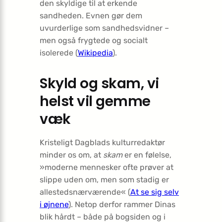
den skyldige til at erkende
sandheden. Evnen gør dem
uvurderlige som sandhedsvidner –
men også frygtede og socialt
isolerede (
Wikipedia
).
Skyld og skam, vi
helst vil gemme
væk
Kristeligt Dagblads kulturredaktør
minder os om, at
skam
er en følelse,
»moderne mennesker ofte prøver at
slippe uden om, men som stadig er
allestedsnærværende« (
At se sig selv
i øjnene
). Netop derfor rammer Dinas
blik hårdt – både på bogsiden og i