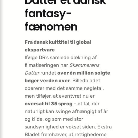
Datter et dansk
fantasy-
fænomen
Fra dansk kulttitel til global
eksportvare
Ifølge DR’s samlede dækning af
filmatiseringen har
Skammerens
Datter
rundet
over én million solgte
bøger verden over
. Billedbladet
opererer med det samme nøgletal,
men tilføjer, at eventyret nu er
oversat til 35 sprog
– et tal, der
naturligt kan svinge afhængigt af år
og kilde, og som med stor
sandsynlighed er vokset siden. Ekstra
Bladet fremhæver, at rettighederne