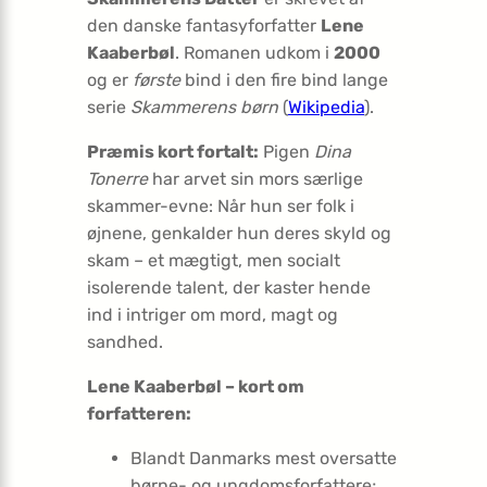
den danske fantasyforfatter
Lene
Kaaberbøl
. Romanen udkom i
2000
og er
første
bind i den fire bind lange
serie
Skammerens børn
(
Wikipedia
).
Præmis kort fortalt:
Pigen
Dina
Tonerre
har arvet sin mors særlige
skammer-evne: Når hun ser folk i
øjnene, genkalder hun deres skyld og
skam – et mægtigt, men socialt
isolerende talent, der kaster hende
ind i intriger om mord, magt og
sandhed.
Lene Kaaberbøl – kort om
forfatteren:
Blandt Danmarks mest oversatte
børne- og ungdomsforfattere;