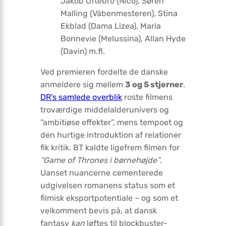
Jakob Oftebro (Nico), Søren
Malling (Våbenmesteren), Stina
Ekblad (Dama Lizea), Maria
Bonnevie (Melussina), Allan Hyde
(Davin) m.fl.
Ved premieren fordelte de danske
anmeldere sig mellem
3 og 5 stjerner
.
DR’s samlede overblik
roste filmens
troværdige middelalderunivers og
“ambitiøse effekter”, mens tempoet og
den hurtige introduktion af relationer
fik kritik. BT kaldte ligefrem filmen for
“Game of Thrones i børnehøjde”
.
Uanset nuancerne cementerede
udgivelsen romanens status som et
filmisk eksportpotentiale – og som et
velkomment bevis på, at dansk
fantasy
kan
løftes til blockbuster-