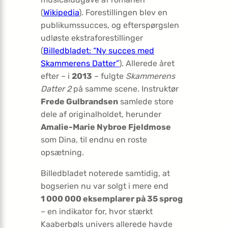
(
Wikipedia
). Forestillingen blev en
publikumssucces, og efterspørgslen
udløste ekstraforestillinger
(
Billedbladet: “Ny succes med
Skammerens Datter”
). Allerede året
efter – i
2013
– fulgte
Skammerens
Datter 2
på samme scene. Instruktør
Frede Gulbrandsen
samlede store
dele af originalholdet, herunder
Amalie-Marie Nybroe Fjeldmose
som Dina, til endnu en roste
opsætning.
Billedbladet noterede samtidig, at
bogserien nu var solgt i mere end
1 000 000 eksemplarer på 35 sprog
– en indikator for, hvor stærkt
Kaaberbøls univers allerede havde