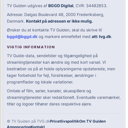
TV Guiden udgives af
BGGD Digital
, CVR: 34482853.
Adresse: Dalgas Boulevard 48, 2000 Frederiksberg,
Danmark.
Kontakt på adressen er ikke mulig.
Ønsker du at kontakte TV Guiden, skal du skrive til
bggd@bggd.dk
og markere emnefeltet med
att: tvg.dk
.
VIGTIG INFORMATION
TV Guide-data, sendetider og tilgængelighed på
streamingtjenester kan ændre sig med kort varsel. Vi
bestræber os på at holde oplysningerne opdaterede, men
tager forbehold for fejl, forsinkelser, ændringer i
programflader og lokale variationer.
Omtale af film, serier, kanaler, skuespillere og
streamingtjenester sker redaktionelt. Eventuelle varemærker,
titler og logoer tilhører deres respektive ejere.
© TV Guiden på TVG.dk
Privatlivspolitik
Om TV Guiden
Annoncering
Kontakt