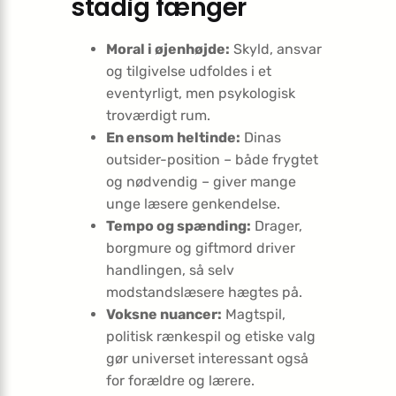
stadig fænger
Moral i øjenhøjde:
Skyld, ansvar
og tilgivelse udfoldes i et
eventyrligt, men psykologisk
troværdigt rum.
En ensom heltinde:
Dinas
outsider-position – både frygtet
og nødvendig – giver mange
unge læsere genkendelse.
Tempo og spænding:
Drager,
borgmure og giftmord driver
handlingen, så selv
modstandslæsere hægtes på.
Voksne nuancer:
Magtspil,
politisk rænkespil og etiske valg
gør universet interessant også
for forældre og lærere.