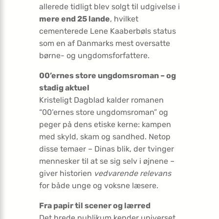
allerede tidligt blev solgt til udgivelse i
mere end 25 lande
, hvilket
cementerede Lene Kaaberbøls status
som en af Danmarks mest oversatte
børne- og ungdomsforfattere.
00’ernes store ungdomsroman – og
stadig aktuel
Kristeligt Dagblad kalder romanen
“00’ernes store ungdomsroman” og
peger på dens etiske kerne: kampen
med skyld, skam og sandhed. Netop
disse temaer – Dinas blik, der tvinger
mennesker til at se sig selv i øjnene –
giver historien
vedvarende relevans
for både unge og voksne læsere.
Fra papir til scener og lærred
Det brede publikum kender universet