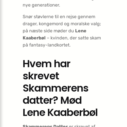
nye generationer.
Snør støvlerne til en rejse gennem
drager, kongemord og moralske valg;
på næste side møder du
Lene
Kaaberbøl
– kvinden, der satte skam
på fantasy-landkortet.
Hvem har
skrevet
Skammerens
datter? Mød
Lene Kaaberbøl
Skammerens Datter
er skrevet af