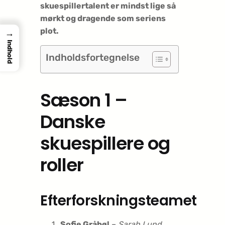
skuespillertalent er mindst lige så
mørkt og dragende som seriens
plot.
→
Indhold
Indholdsfortegnelse
Sæson 1 –
Danske
skuespillere og
roller
Efterforskningsteamet
Sofie Gråbøl
–
Sarah Lund,