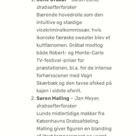
drabsefterforsker
Bærende hovedrolle som den
intuitive og stædige
vicekriminal­kommissær, hvis
ikoniske færøske sweater blev et
kultfænomen. Gråbøl modtog
både Robert- og Monte-Carlo
TV-festival-priser for
præstationen, bl.a. for de intense
forhørsscener med Vagn
Skærbæk og den tavse afsked på
kajen i sidste afsnit.
Søren Malling
–
Jan Meyer,
drabsefterforsker
Lunds midlertidige makker fra
Københavns Drabsafdeling.
Malling giver figuren en blanding