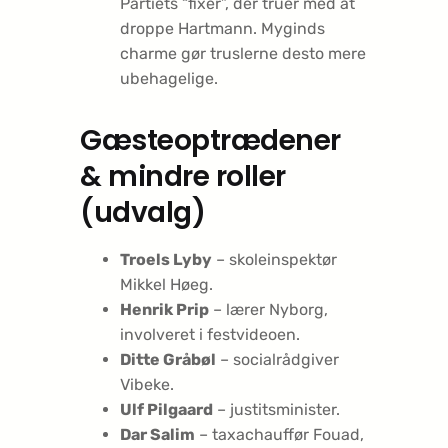
Partiets “fixer”, der truer med at
droppe Hartmann. Myginds
charme gør truslerne desto mere
ubehagelige.
Gæsteoptrædener
& mindre roller
(udvalg)
Troels Lyby
– skoleinspektør
Mikkel Høeg.
Henrik Prip
– lærer Nyborg,
involveret i festvideoen.
Ditte Gråbøl
– socialrådgiver
Vibeke.
Ulf Pilgaard
– justitsminister.
Dar Salim
– taxachauffør Fouad,