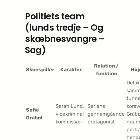
Politiets team
(lunds tredje – Og
skæbnesvangre –
Sag)
Relation /
Skuespiller
Karakter
Høj
funktion
Det i
samm
tunne
Sarah Lund,
Seriens
korsve
Sofie
vicekriminal­
gennemgående
Gråbø
Gråbøl
kommissær
protagonist
nuan
portr
hend