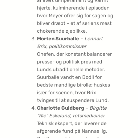
af iltert temperament og varmt
hjerte, kulminerende i episoden
hvor Meyer ofrer sig for sagen og
bliver dræbt – et af seriens mest
chokerende øjeblikke.
Morten Suurballe
–
Lennart
Brix, politikommissær
Chefen, der konstant balancerer
presse- og politisk pres med
Lunds utraditionelle metoder.
Suurballe vandt en Bodil for
bedste mandlige birolle; huskes
især for scenen, hvor Brix
tvinges til at suspendere Lund.
Charlotte Guldberg
–
Birgitte
“Rie” Eskelund, retsmediciner
Teknisk ekspert, der leverer de
afgørende fund på Nannas lig.