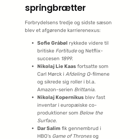
springbrætter
Forbrydelsens tredje og sidste sæson
blev et afgørende karrierenexus:
Sofie Gråbøl
rykkede videre til
britiske
Fortitude
og Netflix-
succesen
1899
.
Nikolaj Lie Kaas
fortsatte som
Carl Mørck i
Afdeling Q
-filmene
og sikrede sig roller i bl.a.
Amazon-serien
Brittania
.
Nikolaj Kopernikus
blev fast
inventar i europæiske co-
produktioner som
Below the
Surface
.
Dar Salim
fik gennembrud i
HBO’s
Game of Thrones
og