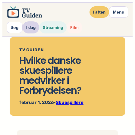
Spring
I aften
Menu
til
indhold
Søg
I dag
Streaming
Film
TV GUIDEN
Hvilke danske
skuespillere
medvirker i
Forbrydelsen?
februar 1, 2026
•
Skuespillere