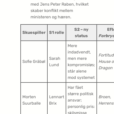
med Jens Peter Raben, hvilket
skaber konflikt mellem
ministeren og hæren.
S2 – ny
Eft
Skuespiller
S1 rolle
status
Forbry
Mere
indadvendt,
Fortitud
Sarah
men mere
Sofie Gråbøl
House o
Lund
kompromisløs;
Dragon
står alene
mod systemet
Har fået
større politisk
Morten
Lennart
Broen,
ansvar;
Suurballe
Brix
Herrens
personlig pris:
skilsmisse