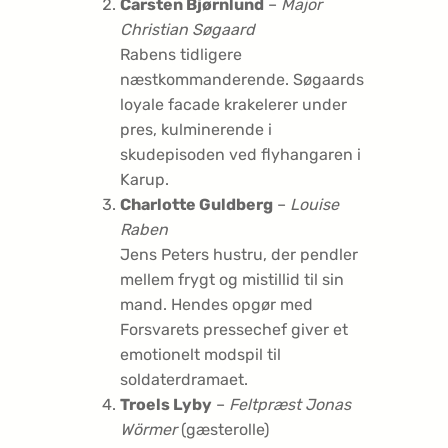
Carsten Bjørnlund
–
Major
Christian Søgaard
Rabens tidligere
næstkommanderende. Søgaards
loyale facade krakelerer under
pres, kulminerende i
skudepisoden ved flyhangaren i
Karup.
Charlotte Guldberg
–
Louise
Raben
Jens Peters hustru, der pendler
mellem frygt og mistillid til sin
mand. Hendes opgør med
Forsvarets pressechef giver et
emotionelt modspil til
soldaterdramaet.
Troels Lyby
–
Feltpræst Jonas
Wörmer
(gæsterolle)