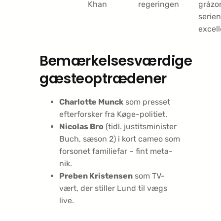
Khan
regeringen
gråzo
serien
excell
Bemærkelsesværdige
gæsteoptrædener
Charlotte Munck
som presset
efterforsker fra Køge-politiet.
Nicolas Bro
(tidl. justitsminister
Buch, sæson 2) i kort cameo som
forsonet familiefar – fint meta-
nik.
Preben Kristensen
som TV-
vært, der stiller Lund til vægs
live.