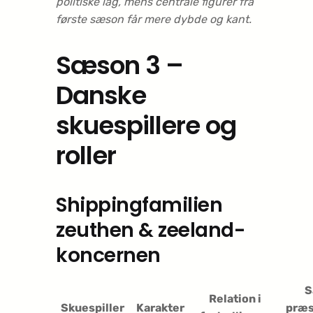
politiske lag, mens centrale figurer fra
første sæson får mere dybde og kant.
Sæson 3 –
Danske
skuespillere og
roller
Shippingfamilien
zeuthen & zeeland-
koncernen
S
Relation i
Skuespiller
Karakter
præs