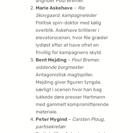
angriber Poul Bremer.
Marie Askehave
–
Rie
Skovgaard, kampagneleder
Politisk spin-doktor med kølig
overblik. Askehave brillierer i
elevator­scenen, hvor Rie græder
lydløst efter at have ofret en
frivillig for kampagnens skyld.
Bent Mejding
–
Poul Bremer,
siddende borgmester
Antagonistisk magtspiller.
Mejding giver figuren tyngde,
særligt i scenen hvor han bag
lukkede døre presser Hartmann
med gammelt kompromitterende
materiale.
Peter Mygind
–
Carsten Ploug,
partisekretær