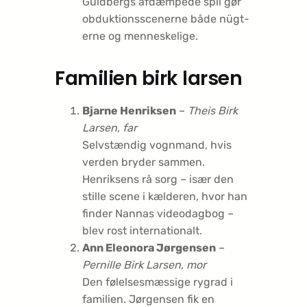
Guldbergs afdæmpede spil gør
obduktionsscenerne både nügt­
erne og menneskelige.
Familien birk larsen
Bjarne Henriksen
–
Theis Birk
Larsen, far
Selvstændig vognmand, hvis
verden bryder sammen.
Henriksens rå sorg – især den
stille scene i kælderen, hvor han
finder Nannas videodagbog –
blev rost internationalt.
Ann Eleonora Jørgensen
–
Pernille Birk Larsen, mor
Den følelsesmæssige rygrad i
familien. Jørgensen fik en