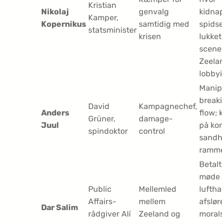
Kristian
Nikolaj
genvalg
kidna
Kamper,
Kopernikus
samtidig med
spidser
statsminister
krisen
lukket
scene
Zeela
lobbyi
Manip
break
David
Kampagnechef,
Anders
flow; 
Grüner,
damage-
Juul
på ko
spindoktor
control
sand
ramme
Betalt
møde 
Public
Mellemled
lufth
Affairs-
mellem
afslør
Dar Salim
rådgiver Alí
Zeeland og
moral