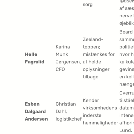
fødsel
sorg
af sæ
nerve
øjeblik
Board
Zeeland-
samme
Karina
toppen;
politi
Helle
Munk
mistænkes for
hvor 
Fagralid
Jørgensen,
at holde
kalkul
CFO
oplysninger
gevin
tilbage
en koll
hænger
Overr
Kender
tilstå
Esben
Christian
virksomhedens
datama
Dalgaard
Dahl,
inderste
intens
Andersen
logistikchef
hemmeligheder
afhør
Lund.