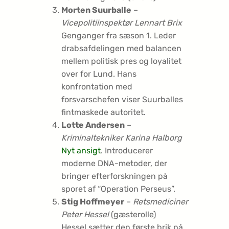
Morten Suurballe
–
Vicepolitiinspektør Lennart Brix
Genganger fra sæson 1
. Leder
drabsafdelingen med balancen
mellem politisk pres og loyalitet
over for Lund. Hans
konfrontation med
forsvarschefen viser Suurballes
fintmaskede autoritet.
Lotte Andersen
–
Kriminaltekniker Karina Halborg
Nyt ansigt
. Introducerer
moderne DNA-metoder, der
bringer efterforskningen på
sporet af “Operation Perseus”.
Stig Hoffmeyer
–
Retsmediciner
Peter Hessel
(gæsterolle)
Hessel sætter den første brik på