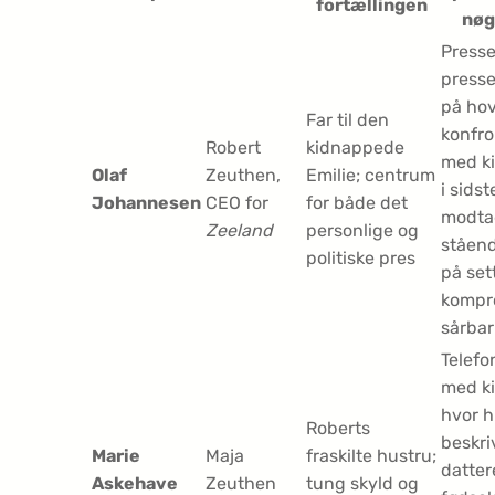
fortællingen
nøg
Presse
press
på hov
Far til den
konfro
Robert
kidnappede
med k
Olaf
Zeuthen,
Emilie; centrum
i sidst
Johannesen
CEO for
for både det
modta
Zeeland
personlige og
ståen
politiske pres
på sett
kompr
sårbar
Telefo
med k
hvor 
Roberts
beskri
Marie
Maja
fraskilte hustru;
datter
Askehave
Zeuthen
tung skyld og