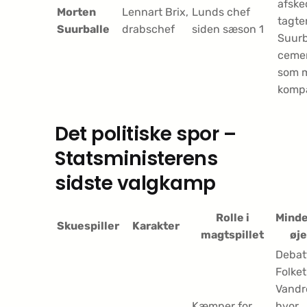
afske
Morten
Lennart Brix,
Lunds chef
tagte
Suurballe
drabschef
siden sæson 1
Suurb
cemen
som m
komp
Det politiske spor –
Statsministerens
sidste valgkamp
Rolle i
Mind
Skuespiller
Karakter
magtspillet
øje
Debat
Folket
Vandr
Kæmper for
hvor