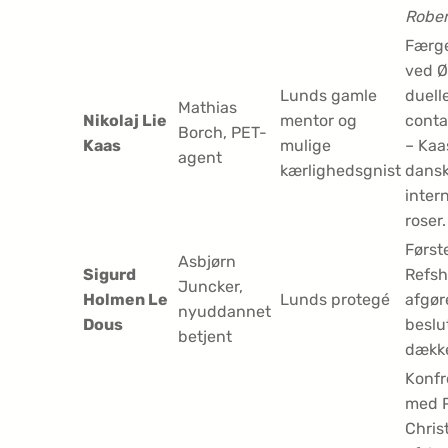
Rober
Færg
ved Ø
Lunds gamle
duell
Mathias
Nikolaj Lie
mentor og
conta
Borch, PET-
Kaas
mulige
– Kaa
agent
kærlighedsgnist
dansk
inter
roser.
Først
Asbjørn
Sigurd
Refsh
Juncker,
Holmen Le
Lunds protegé
afgø
nyuddannet
Dous
beslu
betjent
dække
Konfr
med 
Chris