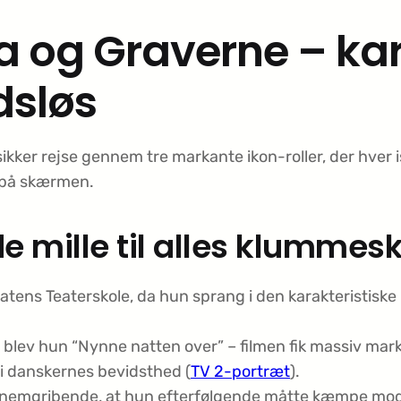
ta og Graverne – ka
dsløs
ikker rejse gennem tre markante ikon-roller, der hver is
på skærmen.
e mille til alles klummes
atens Teaterskole, da hun sprang i den karakteristiske
2 blev hun “Nynne natten over” – filmen fik massiv ma
 i danskernes bevidsthed (
TV 2-portræt
).
nnemgribende, at hun efterfølgende måtte kæmpe mod 