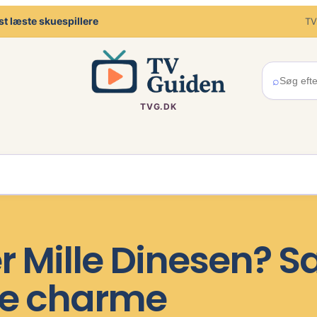
t læste skuespillere
TV
⌕
TVG.DK
r Mille Dinesen? 
øse charme