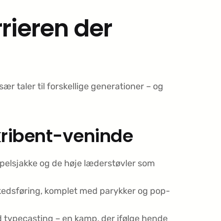
rrieren der
ær taler til forskellige generationer – og
kribent-veninde
 pelsjakke og de høje læderstøvler som
rkedsføring, komplet med parykker og pop-
typecasting – en kamp, der ifølge hende