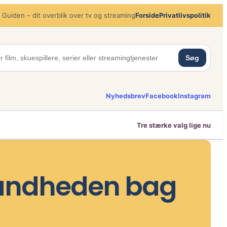
 Guiden – dit overblik over tv og streaming
Forside
Privatlivspolitik
Søg
Nyhedsbrev
Facebook
Instagram
Tre stærke valg lige nu
Sandheden bag