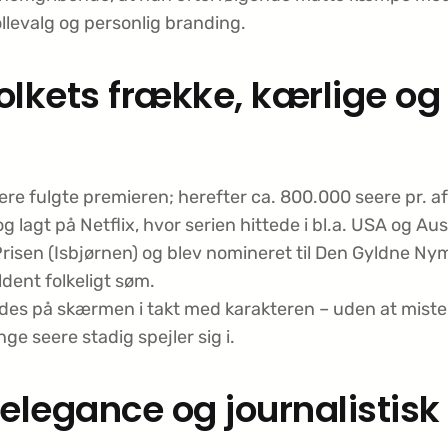
llevalg og personlig branding.
olkets frække, kærlige og 
e fulgte premieren; herefter ca. 800.000 seere pr. af
og lagt på Netflix, hvor serien hittede i bl.a. USA og Aus
sen (Isbjørnen) og blev nomineret til Den Gyldne Nymfe
dent folkeligt søm.
 ældes på skærmen i takt med karakteren – uden at miste
 seere stadig spejler sig i.
elegance og journalistisk