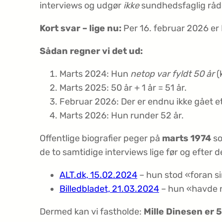
interviews og udgør
ikke
sundhedsfaglig rådg
Kort svar – lige nu:
Per 16. februar 2026 er M
Sådan regner vi det ud:
Marts 2024: Hun
netop var fyldt 50 år
(
Marts 2025: 50 år + 1 år = 51 år.
Februar 2026: Der er endnu ikke gået et 
Marts 2026: Hun runder 52 år.
Offentlige biografier peger på
marts 1974
so
de to samtidige interviews lige før og efter 
ALT.dk, 15.02.2024
– hun stod «foran si
Billedbladet, 21.03.2024
– hun «havde n
Dermed kan vi fastholde:
Mille Dinesen er 5