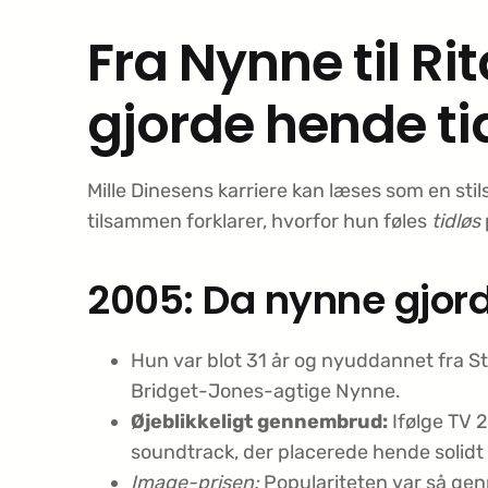
Fra Nynne til Ri
gjorde hende ti
Mille Dinesens karriere kan læses som en stils
tilsammen forklarer, hvorfor hun føles
tidløs
2005: Da nynne gjord
Hun var blot 31 år og nyuddannet fra St
Bridget-Jones-agtige Nynne.
Øjeblikkeligt gennembrud:
Ifølge TV 
soundtrack, der placerede hende solidt
Image-prisen:
Populariteten var så ge