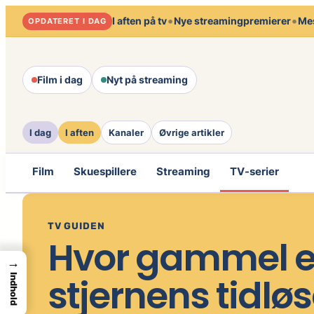
Spring
•
•
I aften på tv
Nye streamingpremierer
Mes
OPDATERET I DAG
til
indhold
Film i dag
Nyt på streaming
I dag
I aften
Kanaler
Øvrige artikler
Film
Skuespillere
Streaming
TV-serier
TV GUIDEN
Hvor gammel e
→
stjernens tidl
Indhold