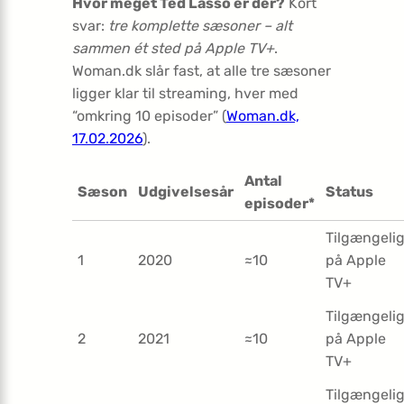
Hvor meget Ted Lasso er der?
Kort
svar:
tre komplette sæsoner – alt
sammen ét sted på Apple TV+
.
Woman.dk slår fast, at alle tre sæsoner
ligger klar til streaming, hver med
“omkring 10 episoder” (
Woman.dk,
17.02.2026
).
Antal
Sæson
Udgivelsesår
Status
episoder*
Tilgængeli
1
2020
≈10
på Apple
TV+
Tilgængeli
2
2021
≈10
på Apple
TV+
Tilgængeli