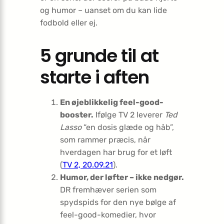
og humor – uanset om du kan lide
fodbold eller ej.
5 grunde til at
starte i aften
En øjeblikkelig feel-good-
booster.
Ifølge TV 2 leverer
Ted
Lasso
“en dosis glæde og håb”,
som rammer præcis, når
hverdagen har brug for et løft
(
TV 2, 20.09.21
).
Humor, der løfter – ikke nedgør.
DR fremhæver serien som
spydspids for den nye bølge af
feel-good-komedier, hvor