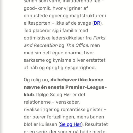
serien som varm, inkluderende feel-
good-komik, hvor vi griner af
oppustede egoer og magtstrukturer i
elitesporten – ikke af de svage (
DR
).
Ted placerer sig i familie med
optimistiske lederskikkelser fra
Parks
and Recreation
og
The Office
, men
med sin helt egen charme, hvor
sarkasme og kynisme bliver erstattet
af håb og oprigtig nysgerrighed.
Og rolig nu,
du behøver ikke kunne
nævne én eneste Premier-League-
klub
. Ifølge Se og Hør er det
relationerne – venskaber,
rivaliseringer og romantiske gnister –
der bærer fortællingen, mens banen
blot er kulissen (
Se og Hør
). Resultatet
er en serie, der scorer på både hjerte