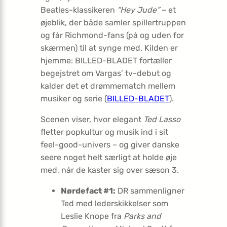
Beatles-klassikeren
“Hey Jude”
– et
øjeblik, der både samler spillertruppen
og får Richmond-fans (på og uden for
skærmen) til at synge med. Kilden er
hjemme: BILLED-BLADET fortæller
begejstret om Vargas’ tv-debut og
kalder det et drømme­match mellem
musiker og serie (
BILLED-BLADET
).
Scenen viser, hvor elegant
Ted Lasso
fletter popkultur og musik ind i sit
feel-good-univers – og giver danske
seere noget helt særligt at holde øje
med, når de kaster sig over sæson 3.
Nørdefact #1:
DR sammenligner
Ted med lederskikkelser som
Leslie Knope fra
Parks and