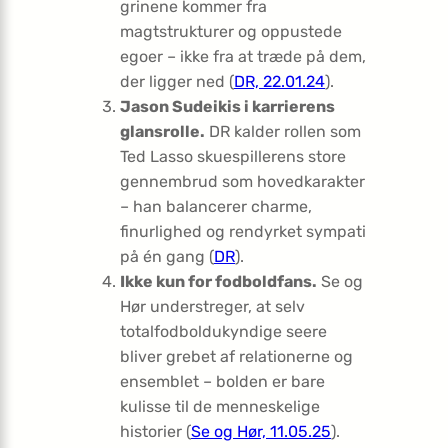
grinene kommer fra
magtstrukturer og oppustede
egoer – ikke fra at træde på dem,
der ligger ned (
DR, 22.01.24
).
Jason Sudeikis i karrierens
glansrolle.
DR kalder rollen som
Ted Lasso skuespillerens store
gennembrud som hovedkarakter
– han balancerer charme,
finurlighed og rendyrket sympati
på én gang (
DR
).
Ikke kun for fodboldfans.
Se og
Hør understreger, at selv
totalfodboldukyndige seere
bliver grebet af relationerne og
ensemblet – bolden er bare
kulisse til de menneskelige
historier (
Se og Hør, 11.05.25
).