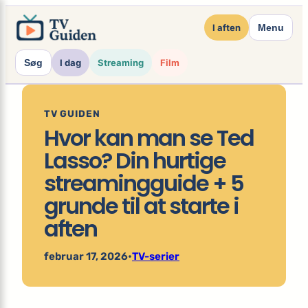
×
Spring
I aften
Menu
til
indhold
Søg
I dag
Streaming
Film
TV GUIDEN
Hvor kan man se Ted
Lasso? Din hurtige
streamingguide + 5
grunde til at starte i
aften
februar 17, 2026
•
TV-serier