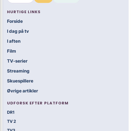
HURTIGE LINKS
Forside
I dag på tv
I aften
Film
TV-serier
Streaming
Skuespillere
Øvrige artikler
UDFORSK EFTER PLATFORM
DR1
TV 2
TV3