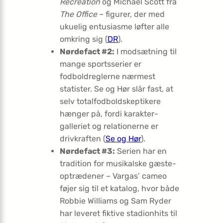
Recreation
og Michael Scott fra
The Office
– figurer, der med
ukuelig entusiasme løfter alle
omkring sig (
DR
).
Nørdefact #2:
I modsætning til
mange sportsserier er
fodboldreglerne nærmest
statister. Se og Hør slår fast, at
selv totalfodboldskeptikere
hænger på, fordi karakter­
galleriet og relationerne er
drivkraften (
Se og Hør
).
Nørdefact #3:
Serien har en
tradition for musikalske gæste­
optrædener – Vargas’ cameo
føjer sig til et katalog, hvor både
Robbie Williams og Sam Ryder
har leveret fiktive stadionhits til