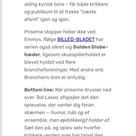
aldrig kynisk tone – får både kritikere
og publikum til at trykke “næste
afsnit” igen og igen.
Priserne stopper heller ikke ved
Emmys. Ifølge
BILLED-BLADET
har
serien også sikret sig
Golden Globe-
hæder
, ligesom skuespillerholdet er
blevet hyldet ved flere
brancheforeninger. Med andre ord:
Branchens dom er entydig.
Bottom line:
Når priserne drysser ned
over
Ted Lasso
, afspejler det den
oplevelse, der venter dig foran
skærmen –
humor, håb og et
ensemble, man øjeblikkeligt holder af
.
Sæt den på, og oplev selv hvorfor
kritikere verden over har taget den