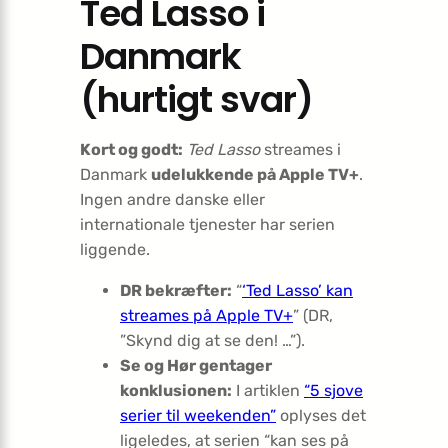
Ted Lasso i
Danmark
(hurtigt svar)
Kort og godt:
Ted Lasso
streames i
Danmark
udelukkende på Apple TV+
.
Ingen andre danske eller
internationale tjenester har serien
liggende.
DR bekræfter:
“
‘Ted Lasso’ kan
streames på Apple TV+
” (DR,
”Skynd dig at se den! …”).
Se og Hør gentager
konklusionen:
I artiklen
“5 sjove
serier til weekenden”
oplyses det
ligeledes, at serien “kan ses på