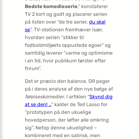
Bedste komedieserie
,” konstaterer
TV 2 kort og godt og placerer serien
på listen over “de tre serier,
du skal
se
”. TV-stationen fremhæver især,
hvordan serien “stikker til
fodboldmiljøets oppustede egoer” og
samtidig leverer “varme og optimisme
i en tid, hvor publikum tørster efter
frirum”.
Det er præcis den balance, DR peger
på i deres analyse af den nye bølge af
følelseskomedier
. I artiklen “
Skynd dig
at se den! …
” kalder de Ted Lasso for
“prototypen på den ukuelige
hovedperson, der løfter alle omkring
sig”. Netop denne ukuelighed –
kombineret med en satirisk, men