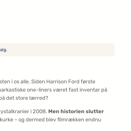
alg.
ten i os alle. Siden Harrison Ford første
sarkastiske one-liners været fast inventar på
på det store lærred?
rystalkranier i 2008.
Men historien slutter
skurke – og dermed blev filmrækken endnu