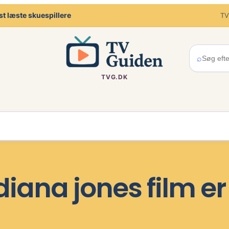
t læste skuespillere
TV
⌕
TVG.DK
ana jones film er 