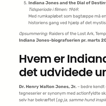
Indiana Jones and the Dial of Destin
Tidsperiode i filmen: 1969.
Med rumkapløbet som bagtæppe må en æ
historiens gang ved hjælp af det mysti
Opsummering:
Raiders of the Lost Ark, Temp
Indiana Jones-biografserien pr. marts 2
Hvem er Indian
det udvidede u
Dr. Henry Walton Jones, Jr.
– bedre kendt
tegneserier er synonym med actionfyldte ska
selv har bekræftet (
og ja, samme hund insp