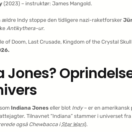
y
(2023) – instruktør: James Mangold.
ldre Indy stoppe den tidligere nazi-raketforsker
Jür
ske
Antikythera-ur
.
le of Doom, Last Crusade, Kingdom of the Crystal Skul
026.
a Jones? Oprindels
nivers
 som
Indiana Jones
eller blot
Indy
– er en amerikansk pr
ttejagter. Tilnavnet “Indiana” stammer i universet f
irerede også Chewbacca i
Star Wars
).