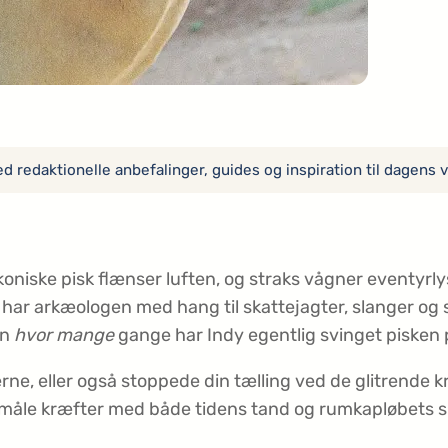
 redaktionelle anbefalinger, guides og inspiration til dagens v
oniske pisk flænser luften, og straks vågner eventyrlys
 har arkæologen med hang til skattejagter, slanger og 
en
hvor mange
gange har Indy egentlig svinget pisken 
ne, eller også stoppede din tælling ved de glitrende k
t måle kræfter med både tidens tand og rumkapløbets 