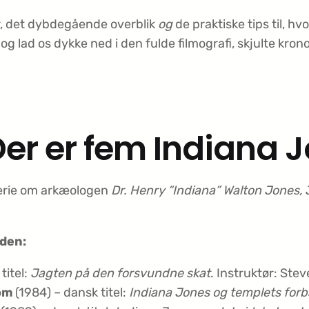
ar, det dybdegående overblik
og
de praktiske tips til, h
g lad os dykke ned i den fulde filmografi, skjulte kro
Der er fem Indiana 
fserie om arkæologen
Dr. Henry “Indiana” Walton Jones, J
rden:
titel:
Jagten på den forsvundne skat
. Instruktør: Ste
om
(1984) – dansk titel:
Indiana Jones og templets for