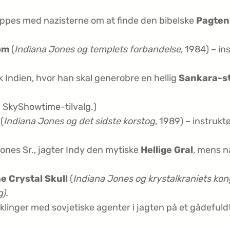
ppes med nazisterne om at finde den bibelske
Pagten
om
(
Indiana Jones og templets forbandelse
, 1984) – in
sk Indien, hvor han skal generobre en hellig
Sankara-s
 SkyShowtime-tilvalg.)
(
Indiana Jones og det sidste korstog
, 1989) – instrukt
nes Sr., jagter Indy den mytiske
Hellige Gral
, mens na
e Crystal Skull
(
Indiana Jones og krystalkraniets kon
g).
klinger med sovjetiske agenter i jagten på et gådefuld