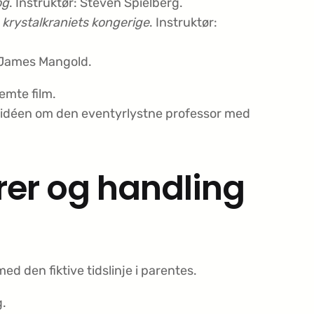
og
. Instruktør: Steven Spielberg.
 krystalkraniets kongerige
. Instruktør:
r: James Mangold.
emte film.
de idéen om den eventyrlystne professor med
tører og handling
d den fiktive tidslinje i parentes.
g.