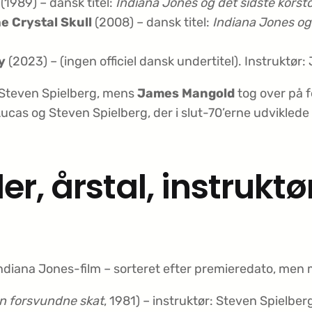
(1989) – dansk titel:
Indiana Jones og det sidste korst
e Crystal Skull
(2008) – dansk titel:
Indiana Jones og
y
(2023) – (ingen officiel dansk undertitel). Instruktø
t Steven Spielberg, mens
James Mangold
tog over på f
 Lucas og Steven Spielberg, der i slut-70’erne udvikle
ler, årstal, instruk
ndiana Jones-film – sorteret efter premieredato, men me
n forsvundne skat
, 1981) – instruktør: Steven Spielber