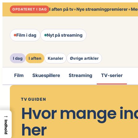
Spring
•
•
I aften på tv
Nye streamingpremierer
Mes
OPDATERET I DAG
til
indhold
Film i dag
Nyt på streaming
I dag
I aften
Kanaler
Øvrige artikler
Film
Skuespillere
Streaming
TV-serier
TV GUIDEN
Hvor mange indi
→
her
Indhold