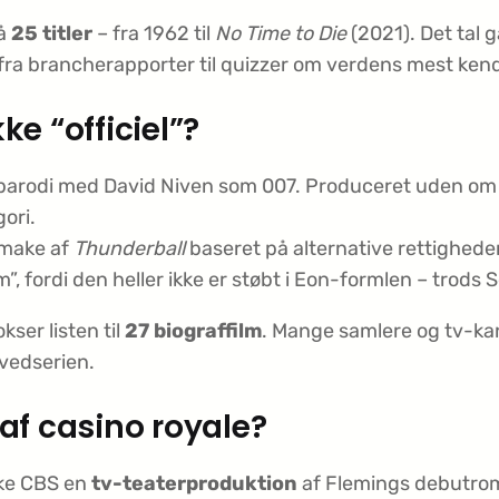
på
25 titler
– fra 1962 til
No Time to Die
(2021). Det tal 
t fra branche­rapporter til quizzer om verdens mest ken
ke “officiel”?
sk parodi med David Niven som 007. Produceret uden om 
ori.
emake af
Thunderball
baseret på alternative rettigheder
”, fordi den heller ikke er støbt i Eon-formlen – tro
ser listen til
27 biograffilm
. Mange samlere og tv-ka
ovedserien.
f casino royale?
ke CBS en
tv-teaterproduktion
af Flemings debutro