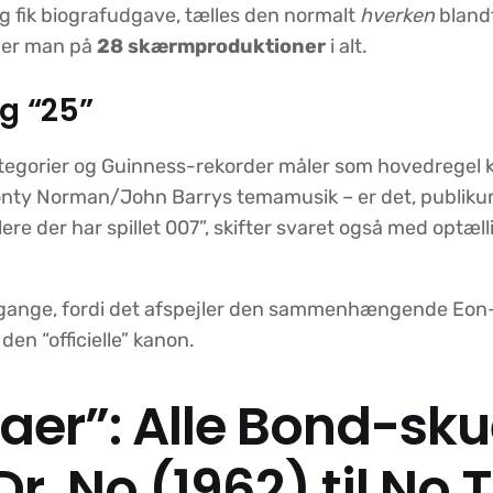
ig fik biografudgave, tælles den normalt
hverken
bland
nder man på
28 skærmproduktioner
i alt.
ig “25”
tegorier og Guinness-rekorder måler som hovedregel 
Monty Norman/John Barrys temamusik – er det, publiku
re der har spillet 007”, skifter svaret også med optæll
0 gange, fordi det afspejler den sammenhængende Eon-
en “officielle” kanon.
aer”: Alle Bond-sku
Dr. No (1962) til No 