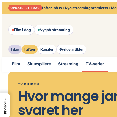
Spring
•
•
I aften på tv
Nye streamingpremierer
Mes
OPDATERET I DAG
til
indhold
Film i dag
Nyt på streaming
I dag
I aften
Kanaler
Øvrige artikler
Film
Skuespillere
Streaming
TV-serier
TV GUIDEN
Hvor mange jam
→
svaret her
Indhold