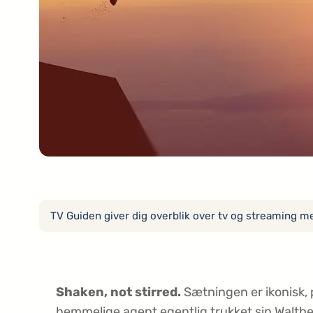
TV Guiden giver dig overblik over tv og streaming med
Shaken, not stirred.
Sætningen er ikonisk, 
hemmelige agent egentlig trukket sin Walthe