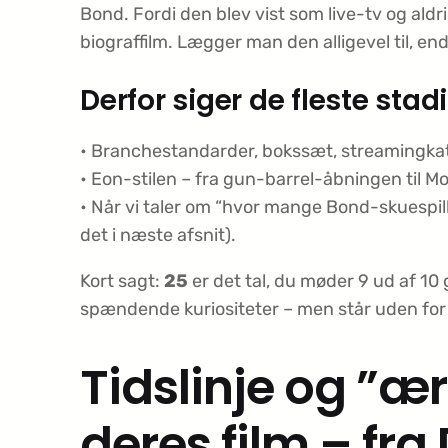
Bond. Fordi den blev vist som live-tv og aldr
biograffilm. Lægger man den alligevel til, e
Derfor siger de fleste stad
• Branchestandarder, bokssæt, streaming­ka
• Eon-stilen – fra gun-barrel-åbningen til 
• Når vi taler om “hvor mange Bond-skuespille
det i næste afsnit).
Kort sagt:
25
er det tal, du møder 9 ud af 1
spændende kuriositeter – men står uden for d
Tidslinje og ”ær
deres film – fra 