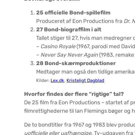
25 officielle Bond-spillefilm
Produceret af Eon Productions fra
Dr. 
27 Bond-biograffilm i alt
Tallet stiger til 27, hvis man medregner
–
Casino Royale
(1967, parodi med David
–
Never Say Never Again
(1983, remake
28 Bond-skærmproduktioner
Medtager man også den tidlige amerika
Kilder:
Lex.dk
,
Kristeligt Dagblad
Hvorfor findes der flere “rigtige” tal?
De 25 film fra Eon Productions – startet af 
filmrettighederne til Ian Flemings bøger og
De to bondtitler fra 1967 og 1983 blev produc
uofficielle eller uafhængige
. Tv-udgaven fra 