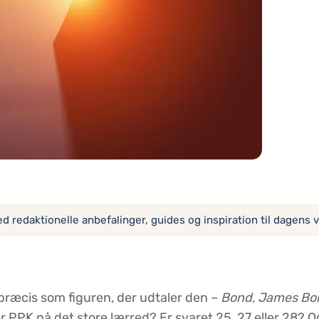
 redaktionelle anbefalinger, guides og inspiration til dagens v
præcis som figuren, der udtaler den –
Bond, James Bo
r PPK på det store lærred? Er svaret 25, 27 eller 28? 