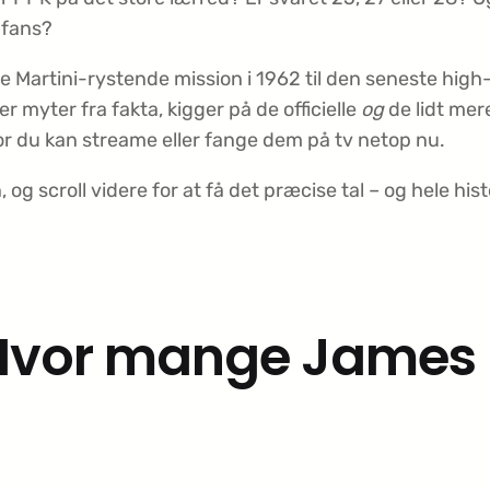
-fans?
ste Martini-rystende mission i 1962 til den seneste hig
er myter fra fakta, kigger på de officielle
og
de lidt mer
hvor du kan streame eller fange dem på tv netop nu.
g scroll videre for at få det præcise tal – og hele his
: Hvor mange James 