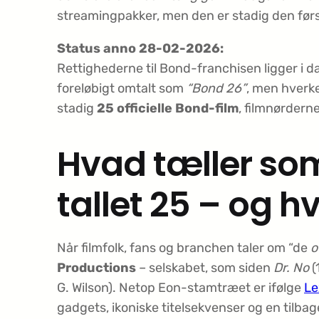
streamingpakker, men den er stadig den førs
Status anno 28-02-2026:
Rettighederne til Bond-franchisen ligger i 
foreløbigt omtalt som
“Bond 26”
, men hverke
stadig
25 officielle Bond-film
, filmnørderne
Hvad tæller som 
tallet 25 – og h
Når filmfolk, fans og branchen taler om “de
o
Productions
– selskabet, som siden
Dr. No
(
G. Wilson). Netop Eon-stamtræet er ifølge
Le
gadgets, ikoniske titelsekvenser og en tilb