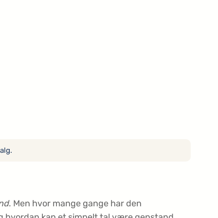
alg.
nd
. Men hvor mange gange har den
Og hvordan kan et simpelt tal være genstand