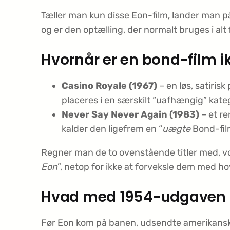
Tæller man kun disse Eon-film, lander man 
og er den optælling, der normalt bruges i al
Hvornår er en bond-film ik
Casino Royale (1967)
– en løs, satiri
placeres i en særskilt “uafhængig” kateg
Never Say Never Again (1983)
– et r
kalder den ligefrem en “
uægte
Bond-film
Regner man de to ovenstående titler med, vok
Eon
”, netop for ikke at forveksle dem med h
Hvad med 1954-udgaven a
Før Eon kom på banen, udsendte amerikans