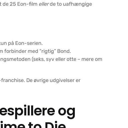
t de 25 Eon-film
eller
de to uafhængige
kun på Eon-serien.
m forbinder med “rigtig” Bond.
ings­metoden (seks, syv eller otte – mere om
franchise. De øvrige udgivelser er
espillere og
Time to Die