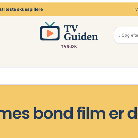
t læste skuespillere
TV
⌕
TVG.DK
es bond film er de