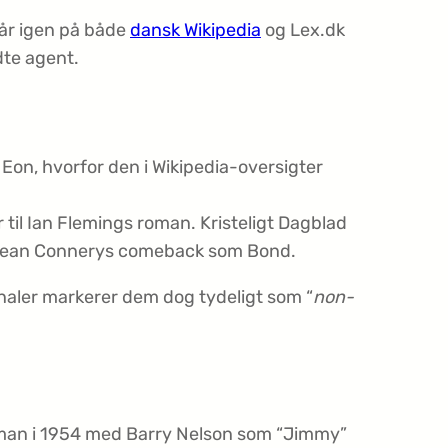
går igen på både
dansk Wikipedia
og Lex.dk
dte agent.
Eon, hvorfor den i Wikipedia-oversigter
 til Ian Flemings roman. Kristeligt Dagblad
ds Sean Connerys comeback som Bond.
naler markerer dem dog tydeligt som “
non-
man i 1954 med Barry Nelson som “Jimmy”