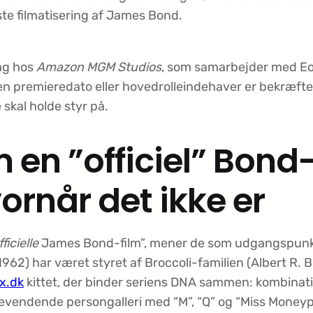
te filmatisering af James Bond.
dag hos
Amazon MGM Studios
, som samarbejder med Eo
n premieredato eller hovedrolleindehaver er bekræftet 
 skal holde styr på.
en ”officiel” Bond-
vornår det ikke er
fficielle
James Bond-film”, mener de som udgangspunkt d
1962) har været styret af Broccoli-familien (Albert R. 
x.dk
kittet, der binder seriens DNA sammen: kombinatio
agevendende persongalleri med “M”, “Q” og “Miss Money