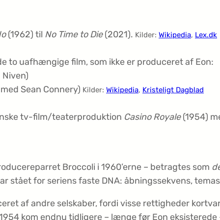
No
(1962) til
No Time to Die
(2021).
Kilder:
Wikipedia
,
Lex.dk
 de to uafhængige film, som ikke er produceret af Eon:
 Niven)
 med Sean Connery)
Kilder:
Wikipedia
,
Kristeligt Dagblad
nske tv-film/teaterproduktion
Casino Royale
(1954) me
producereparret Broccoli i 1960’erne – betragtes som
de
 har stået for seriens faste DNA: åbningssekvens, tema
eret af andre selskaber, fordi visse rettigheder kortvar
1954 kom endnu tidligere – længe før Eon eksisterede – 