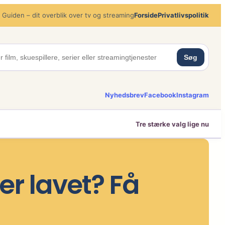
 Guiden – dit overblik over tv og streaming
Forside
Privatlivspolitik
Søg
Nyhedsbrev
Facebook
Instagram
Tre stærke valg lige nu
r lavet? Få