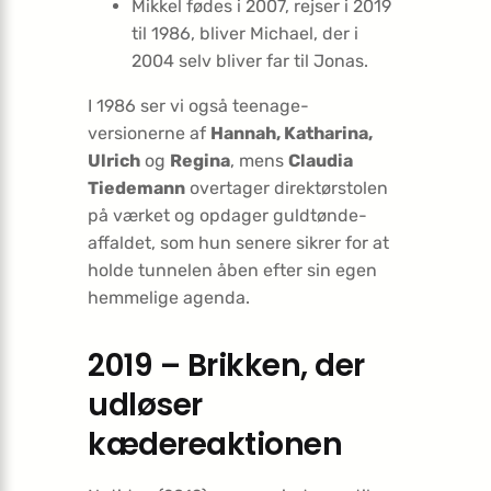
Mikkel fødes i 2007, rejser i 2019
til 1986, bliver Michael, der i
2004 selv bliver far til Jonas.
I 1986 ser vi også teenage-
versionerne af
Hannah, Katharina,
Ulrich
og
Regina
, mens
Claudia
Tiedemann
overtager direktørstolen
på værket og opdager guldtønde-
affaldet, som hun senere sikrer for at
holde tunnelen åben efter sin egen
hemmelige agenda.
2019 – Brikken, der
udløser
kædereaktionen