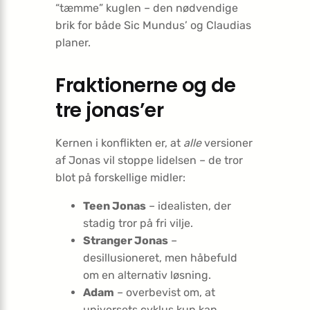
“tæmme” kuglen – den nødvendige
brik for både Sic Mundus’ og Claudias
planer.
Fraktionerne og de
tre jonas’er
Kernen i konflikten er, at
alle
versioner
af Jonas vil stoppe lidelsen – de tror
blot på forskellige midler:
Teen Jonas
– idealisten, der
stadig tror på fri vilje.
Stranger Jonas
–
desillusioneret, men håbefuld
om en alternativ løsning.
Adam
– overbevist om, at
universets cyklus kun kan