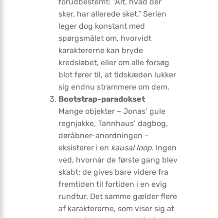
forudbestemt: “Alt, hvad der
sker, har allerede sket.” Serien
leger dog konstant med
spørgsmålet om, hvorvidt
karaktererne kan bryde
kredsløbet, eller om alle forsøg
blot fører til, at tidskæden lukker
sig endnu strammere om dem.
Bootstrap-paradokset
Mange objekter – Jonas’ gule
regnjakke, Tannhaus’ dagbog,
døråbner-anordningen –
eksisterer i en
kausal loop
. Ingen
ved, hvornår de første gang blev
skabt; de gives bare videre fra
fremtiden til fortiden i en evig
rundtur. Det samme gælder flere
af karaktererne, som viser sig at