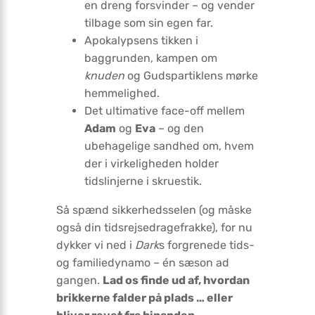
en dreng forsvinder – og vender
tilbage som sin egen far.
Apokalypsens tikken i
baggrunden, kampen om
knuden
og Gudspartiklens mørke
hemmelighed.
Det ultimative face-off mellem
Adam
og
Eva
– og den
ubehagelige sandhed om, hvem
der i virkeligheden holder
tidslinjerne i skruestik.
Så spænd sikkerhedsselen (og måske
også din tidsrejsedragefrakke), for nu
dykker vi ned i
Dark
s forgrenede tids-
og familie­dynamo – én sæson ad
gangen.
Lad os finde ud af, hvordan
brikkerne falder på plads … eller