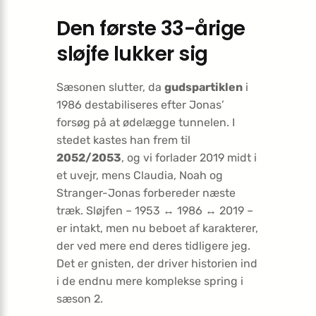
Den første 33-årige
sløjfe lukker sig
Sæsonen slutter, da
gudspartiklen
i
1986 destabiliseres efter Jonas’
forsøg på at ødelægge tunnelen. I
stedet kastes han frem til
2052/2053
, og vi forlader 2019 midt i
et uvejr, mens Claudia, Noah og
Stranger-Jonas forbereder næste
træk. Sløjfen – 1953 ↔ 1986 ↔ 2019 –
er intakt, men nu beboet af karakterer,
der ved mere end deres tidligere jeg.
Det er gnisten, der driver historien ind
i de endnu mere komplekse spring i
sæson 2.