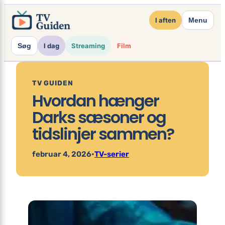
×
Spring
I aften
Menu
til
indhold
Søg
I dag
Streaming
Film
TV GUIDEN
Hvordan hænger
Darks sæsoner og
tidslinjer sammen?
februar 4, 2026
•
TV-serier