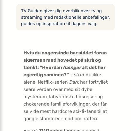
TV Guiden giver dig overblik over tv og
streaming med redaktionelle anbefalinger,
guides og inspiration til dagens valg.
Hvis du nogensinde har siddet foran
skærmen med hovedet på skrå og
tænkt: “Hvordan
hænger
alt det her
egentlig sammen?”
– så er du ikke
alene. Netflix-serien
Dark
har fortryllet
seere verden over med sit dybe
mysterium, labyrintiske tidsrejser og
chokerende familie­forviklinger, der får
selv de mest hardcore sci-fi-fans til at
google stamtræer midt om natten.
Her på
TV Guiden
tager vi dig med