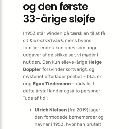
og den første
33-årige sløjfe
I 1953 står Winden på tærsklen til at få
sit
Kernekraftværk
, mens byens
familier endnu kun anes som unge
udgaver af de skikkelser, vi møder i
nutiden. Den kun elleve-årige
Helge
Doppler
forsvinder kortvarigt, og
mysteriet efterlader politiet – bl.a. en
ung
Egon Tiedemann
– rådvild. I
dette årstal lander også to personer
“ude af tid”:
Ulrich Nielsen
(fra 2019) jager
den formodede børnemorder og
havner i 1953, hvor han brutalt