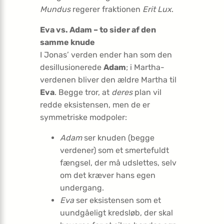
Mundus
regerer fraktionen
Erit Lux
.
Eva vs. Adam – to sider af den
samme knude
I Jonas’ verden ender han som den
desillusionerede
Adam
; i Martha-
verdenen bliver den ældre Martha til
Eva
. Begge tror, at
deres
plan vil
redde eksistensen, men de er
symmetriske modpoler:
Adam
ser knuden (begge
verdener) som et smertefuldt
fængsel, der må udslettes, selv
om det kræver hans egen
undergang.
Eva
ser eksistensen som et
uundgåeligt kredsløb, der skal