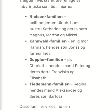
slægter, hvis stamtræer er lige så
labyrintiske som tidslinjerne:
Nielsen-familien
–
politibetjenten Ulrich, hans
hustru Katharina og deres børn
Magnus, Martha og Mikkel.
Kahnwald-familien
– enlig mor
Hannah, hendes søn Jonas og
farmor Ines.
Doppler-familien
– dr.
Charlotte, hendes mand Peter og
deres døtre Franziska og
Elisabeth.
Tiedemann-familien
– Regina,
hendes mand Aleksander og
deres søn Bartosz.
Disse familier vikles ind i en