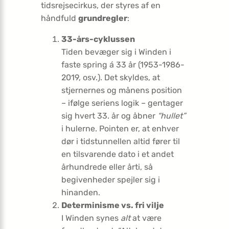
tidsrejsecirkus, der styres af en
håndfuld
grundregler
:
33-års-cyklussen
Tiden bevæger sig i Winden i
faste spring á 33 år (1953-1986-
2019, osv.). Det skyldes, at
stjernernes og månens position
– ifølge seriens logik – gentager
sig hvert 33. år og åbner
“hullet”
i hulerne. Pointen er, at enhver
dør i tidstunnellen altid fører til
en tilsvarende dato i et andet
århundrede eller årti, så
begivenheder spejler sig i
hinanden.
Determinisme vs. fri vilje
I Winden synes
alt
at være