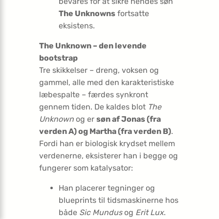
bevares for at sikre hendes søn
The Unknowns
fortsatte
eksistens.
The Unknown – den levende
bootstrap
Tre skikkelser – dreng, voksen og
gammel, alle med den karakteristiske
læbespalte – færdes synkront
gennem tiden. De kaldes blot
The
Unknown
og er
søn af Jonas (fra
verden A) og Martha (fra verden B)
.
Fordi han er biologisk krydset mellem
verdenerne, eksisterer han i begge og
fungerer som katalysator:
Han placerer tegninger og
blueprints til tidsmaskinerne hos
både
Sic Mundus
og
Erit Lux
.