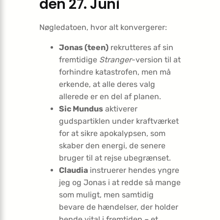
den 27. Juni
Nøgledatoen, hvor alt konvergerer:
Jonas (teen)
rekrutteres af sin
fremtidige
Stranger
-version til at
forhindre katastrofen, men må
erkende, at alle deres valg
allerede er en del af planen.
Sic Mundus
aktiverer
gudspartiklen under kraftværket
for at sikre apokalypsen, som
skaber den energi, de senere
bruger til at rejse ubegrænset.
Claudia
instruerer hendes yngre
jeg og Jonas i at redde så mange
som muligt, men samtidig
bevare de hændelser, der holder
hende vital i fremtiden – et