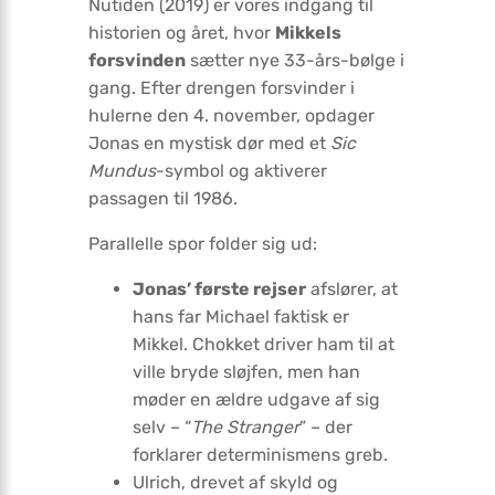
Nutiden (2019) er vores indgang til
historien og året, hvor
Mikkels
forsvinden
sætter nye 33-års-bølge i
gang. Efter drengen forsvinder i
hulerne den 4. november, opdager
Jonas en mystisk dør med et
Sic
Mundus
-symbol og aktiverer
passagen til 1986.
Parallelle spor folder sig ud:
Jonas’ første rejser
afslører, at
hans far Michael faktisk er
Mikkel. Chokket driver ham til at
ville bryde sløjfen, men han
møder en ældre udgave af sig
selv – “
The Stranger
” – der
forklarer determinismens greb.
Ulrich, drevet af skyld og