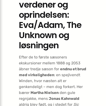
verdener og
oprindelsen:
Eva/Adam, The
Unknown og
løsningen
Efter de to første sæsoners
ekskursioner mellem 1888 og 2053
åbner tredje sæson for
endnu et brud
med virkeligheden
: en spejlvendt
Winden, hvor næsten alt er
genkendeligt – men dog forkert. Her
bærer
Martha Nielsen
den gule
regnjakke, mens
Jonas Kahnwald
aldrig blev født, og i stedet for
Sic