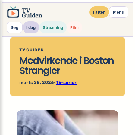
×
Spring
I aften
Menu
til
indhold
Søg
I dag
Streaming
Film
TV GUIDEN
Medvirkende i Boston
Strangler
marts 25, 2026
•
TV-serier