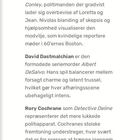
Conley
, politimanden der gradvist
lader sig overbevise af Loretta og
Jean. Nivolas blanding af skepsis og
hjælpsomhed visualiserer den
modvilje, som kvindelige reportere
møder i 60’ernes Boston.
David Dastmalchian
er den
formodede seriemorder
Albert
DeSalvo
. Hans spil balancerer mellem
forsagt charme og latent trussel,
hvilket gør hver afhøringsscene
ubehageligt intens.
Rory Cochrane
som
Detective Deline
repræsenterer det mere lukkede
politiapparat. Cochranes stoiske
fremtoning understreger, hvor svært
det er for pressen at trænge igennem