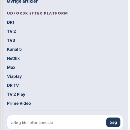
Øvrige artikler
UDFORSK EFTER PLATFORM
DR1
TV 2
TV3
Kanal 5
Netflix
Max
Viaplay
DR TV
TV 2 Play
Prime Video
⌕
Søg