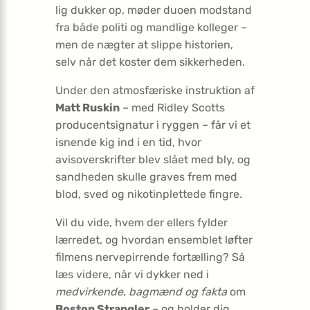
lig dukker op, møder duoen modstand
fra både politi og mandlige kolleger –
men de nægter at slippe historien,
selv når det koster dem sikkerheden.
Under den atmosfæriske instruktion af
Matt Ruskin
– med Ridley Scotts
producentsignatur i ryggen – får vi et
isnende kig ind i en tid, hvor
avisoverskrifter blev slået med bly, og
sandheden skulle graves frem med
blod, sved og nikotinplettede fingre.
Vil du vide, hvem der ellers fylder
lærredet, og hvordan ensemblet løfter
filmens nervepirrende fortælling? Så
læs videre, når vi dykker ned i
medvirkende, bagmænd og fakta
om
Boston Strangler
– og holder dig