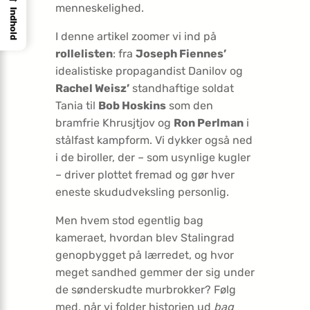
menneskelighed.
Indhold
I denne artikel zoomer vi ind på
rollelisten
: fra
Joseph Fiennes’
idealistiske propagandist Danilov og
Rachel Weisz’
standhaftige soldat
Tania til
Bob Hoskins
som den
bramfrie Khrusjtjov og
Ron Perlman
i
stålfast kampform. Vi dykker også ned
i de biroller, der – som usynlige kugler
– driver plottet fremad og gør hver
eneste skududveksling personlig.
Men hvem stod egentlig bag
kameraet, hvordan blev Stalingrad
genopbygget på lærredet, og hvor
meget sandhed gemmer der sig under
de sønderskudte murbrokker? Følg
med, når vi folder historien ud
bag