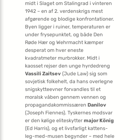
midt i Slaget om Stalingrad i vinteren
1942 – en af 2. verdenskrigs mest
afgørende og blodige konfrontationer.
Byen ligger i ruiner, temperaturen er
under frysepunktet, og både Den
Røde Hær og Wehrmacht kæmper
desperat om hver eneste
kvadratmeter murbrokker. Midt i
kaosset rejser den unge hyrdedreng
Vassili Zaitsev
(Jude Law) sig som
sovjetisk folkehelt, da hans overlegne
snigskytteevner forvandles til et
moralsk våben gennem vennen og
propagandakommissæren
Danilov
(Joseph Fiennes). Tyskernes modsvar
er den kølige eliteskytter
major König
(Ed Harris), og et livsfarligt kattens-
leg-med-musen begynder – med hele