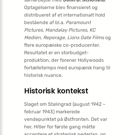
Optagelserne blev finansieret og
distribueret af et internationalt hold
bestående af bl.a.
Paramount
Pictures
,
Mandalay Pictures
,
KC
Medien
,
Reperage
,
Lions Gate Films
og
flere europæiske co-producenter.
Resultatet er en storbudget-
produktion, der forener Hollywoods
fortælletempo med europæisk hang til
historisk nuance.
Historisk kontekst
Slaget om Stalingrad (august 1942 –
februar 1943) markerede
vendepunktet på Østfronten. Det var
her, Hitler for første gang måtte
acceptere et strategisk nederlag, og