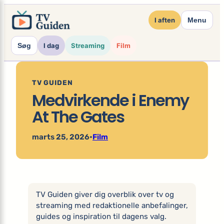
×
Spring
I aften
Menu
til
indhold
Søg
I dag
Streaming
Film
TV GUIDEN
Medvirkende i Enemy
At The Gates
marts 25, 2026
•
Film
TV Guiden giver dig overblik over tv og
streaming med redaktionelle anbefalinger,
guides og inspiration til dagens valg.