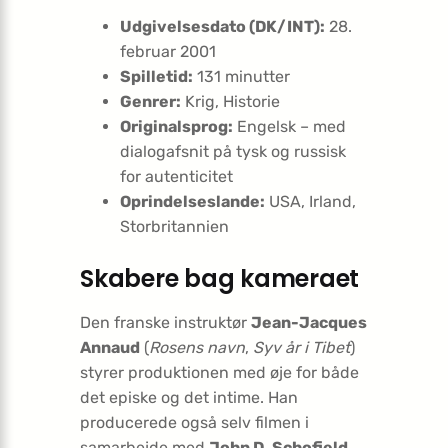
Udgivelsesdato (DK/INT):
28.
februar 2001
Spilletid:
131 minutter
Genrer:
Krig, Historie
Originalsprog:
Engelsk – med
dialogafsnit på tysk og russisk
for autenticitet
Oprindelseslande:
USA, Irland,
Storbritannien
Skabere bag kameraet
Den franske instruktør
Jean-Jacques
Annaud
(
Rosens navn
,
Syv år i Tibet
)
styrer produktionen med øje for både
det episke og det intime. Han
producerede også selv filmen i
samarbejde med
John D. Schofield
.