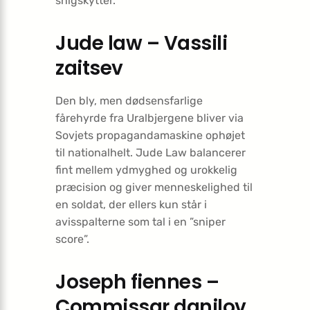
snigskytter.
Jude law – Vassili
zaitsev
Den bly, men dødsensfarlige
fårehyrde fra Uralbjergene bliver via
Sovjets propagandamaskine ophøjet
til nationalhelt. Jude Law balancerer
fint mellem ydmyghed og urokkelig
præcision og giver menneskelighed til
en soldat, der ellers kun står i
avisspalterne som tal i en ”sniper
score”.
Joseph fiennes –
Commissar danilov