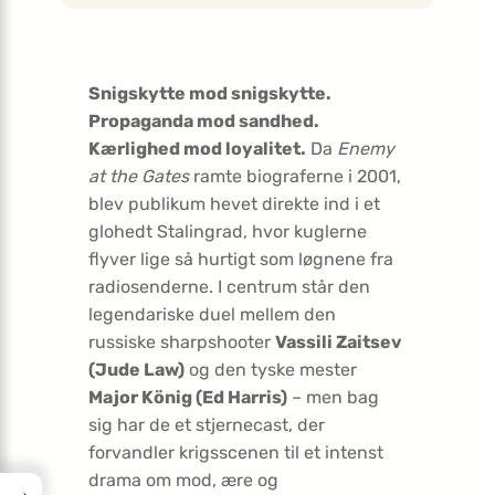
Snigskytte mod snigskytte.
Propaganda mod sandhed.
Kærlighed mod loyalitet.
Da
Enemy
at the Gates
ramte biograferne i 2001,
blev publikum hevet direkte ind i et
glohedt Stalingrad, hvor kuglerne
flyver lige så hurtigt som løgnene fra
radiosenderne. I centrum står den
legendariske duel mellem den
russiske sharpshooter
Vassili Zaitsev
(Jude Law)
og den tyske mester
Major König (Ed Harris)
– men bag
sig har de et stjernecast, der
forvandler krigsscenen til et intenst
drama om mod, ære og
→