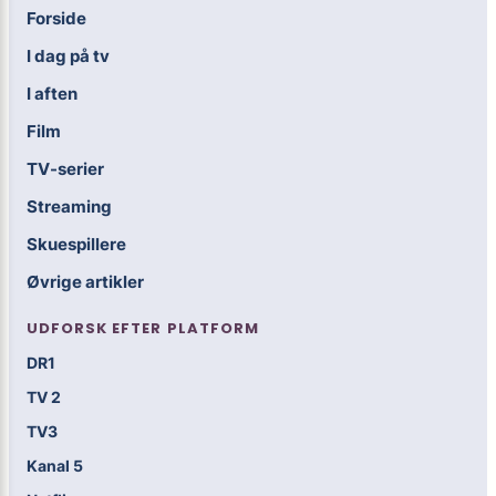
Forside
I dag på tv
I aften
Film
TV-serier
Streaming
Skuespillere
Øvrige artikler
UDFORSK EFTER PLATFORM
DR1
TV 2
TV3
Kanal 5