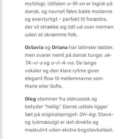
mytologi. Udtalen
o-RI-on
er logisk på
dansk, og navnet føles både moderne
og eventyrligt – perfekt til forældre,
der vil strække sig lidt ud over normen
uden at skræmme folk.
Octavia
og
Oriana
har latinske rødder,
men svarer nemt på dansk tunge:
ok-
TA-vi-a
og
o-ri-A-na
. De lange
vokaler og den klare rytme giver
elegant flow til mellemnavne som
Marie eller Sofie.
Oleg
stammer fra oldrussisk og
betyder ”hellig”. Dansk udtale ligger
tæt på originalsproget:
OH-leg
. Stave-
og lydmæssigt er det direkte og
maskulint uden ekstra bogstavballast.