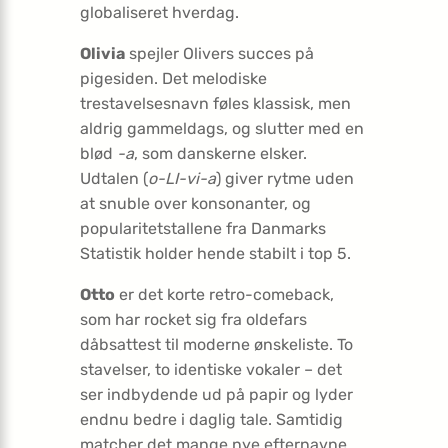
globaliseret hverdag.
Olivia
spejler Olivers succes på
pigesiden. Det melodiske
trestavelsesnavn føles klassisk, men
aldrig gammeldags, og slutter med en
blød
-a
, som danskerne elsker.
Udtalen (
o-LI-vi-a
) giver rytme uden
at snuble over konsonanter, og
popularitetstallene fra Danmarks
Statistik holder hende stabilt i top 5.
Otto
er det korte retro-comeback,
som har rocket sig fra oldefars
dåbsattest til moderne ønskeliste. To
stavelser, to identiske vokaler – det
ser indbydende ud på papir og lyder
endnu bedre i daglig tale. Samtidig
matcher det mange nye efternavne,