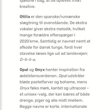
sjældne i dag, at de opleves friskt
kreative.
Otilia
er den spanske/rumænske
slægtning til ovenstående. De ekstra
vokaler giver ekstra melodik, hvilket
mange forældre efterspørger i
2020’erne. Samtidig er navnet nemt at
afkode for dansk tunge, fordi hver
stavelse læses lige ud ad landevejen:
O-ti-li-a
.
Opal
og
Onyx
henter inspiration fra
ædelstensverdenen.
Opal
udstråler
bløde pastelfarver og boheme, mens
Onyx
føles mørk, kantet og ultracool –
et unisex-valg, der kan bæres af både
drenge, piger og alle midt imellem.
Begge navne er korte, internationale