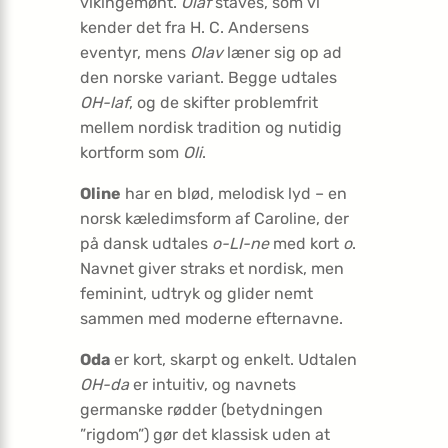
vikingemønt.
Olaf
staves, som vi
kender det fra H. C. Andersens
eventyr, mens
Olav
læner sig op ad
den norske variant. Begge udtales
OH-laf
, og de skifter problemfrit
mellem nordisk tradition og nutidig
kortform som
Oli
.
Oline
har en blød, melodisk lyd – en
norsk kæledimsform af Caroline, der
på dansk udtales
o-LI-ne
med kort
o
.
Navnet giver straks et nordisk, men
feminint, udtryk og glider nemt
sammen med moderne efternavne.
Oda
er kort, skarpt og enkelt. Udtalen
OH-da
er intuitiv, og navnets
germanske rødder (betydningen
”rigdom”) gør det klassisk uden at