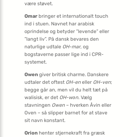
være støvet.
Omar
bringer et internationalt touch
ind i stuen. Navnet har arabisk
oprindelse og betyder ”levende” eller
”langt liv”. På dansk bevares den
naturlige udtale
OH-mar
, og
bogstaverne passer lige ind i CPR-
systemet.
Owen
giver britisk charme. Danskere
udtaler det oftest
OH-en
eller
OH-ven
;
begge går an, men vil du helt tæt på
walisisk, er det
OH-wən
. Vælg
stavningen
Owen
– hverken Åvin eller
Oven – så slipper barnet for at stave
sit navn konstant.
Orion
henter stjernekraft fra græsk