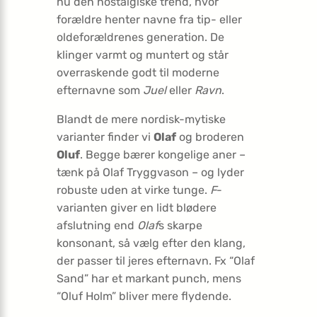
nu den nostalgiske trend, hvor
forældre henter navne fra tip- eller
oldeforældrenes generation. De
klinger varmt og muntert og står
overraskende godt til moderne
efternavne som
Juel
eller
Ravn
.
Blandt de mere nordisk-mytiske
varianter finder vi
Olaf
og broderen
Oluf
. Begge bærer kongelige aner –
tænk på Olaf Tryggvason – og lyder
robuste uden at virke tunge.
F
-
varianten giver en lidt blødere
afslutning end
Olaf
s skarpe
konsonant, så vælg efter den klang,
der passer til jeres efternavn. Fx “Olaf
Sand” har et markant punch, mens
“Oluf Holm” bliver mere flydende.