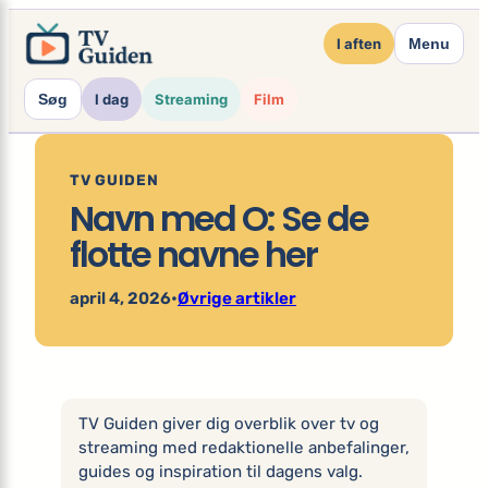
×
Spring
I aften
Menu
til
indhold
Søg
I dag
Streaming
Film
TV GUIDEN
Navn med O: Se de
flotte navne her
april 4, 2026
•
Øvrige artikler
TV Guiden giver dig overblik over tv og
streaming med redaktionelle anbefalinger,
guides og inspiration til dagens valg.