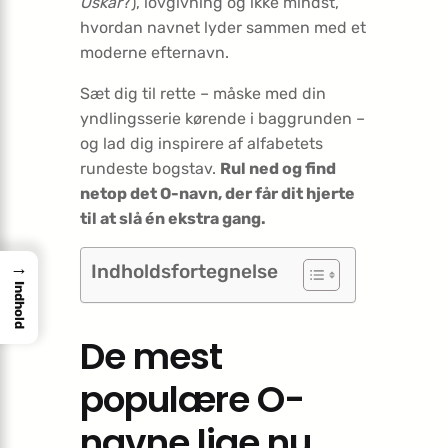
Oskar
?), lovgivning og ikke mindst,
hvordan navnet lyder sammen med et
moderne efternavn.
Sæt dig til rette – måske med din
yndlingsserie kørende i baggrunden –
og lad dig inspirere af alfabetets
rundeste bogstav.
Rul ned og find
netop det O-navn, der får dit hjerte
til at slå én ekstra gang.
→
Indholdsfortegnelse
Indhold
De mest
populære O-
navne lige nu