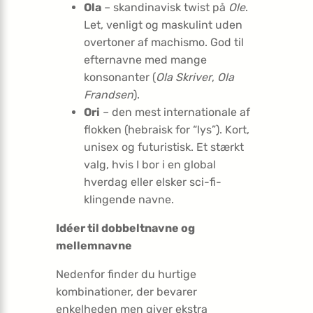
Ola
– skandinavisk twist på
Ole
.
Let, venligt og maskulint uden
overtoner af machismo. God til
efternavne med mange
konsonanter (
Ola Skriver
,
Ola
Frandsen
).
Ori
– den mest internationale af
flokken (hebraisk for “lys”). Kort,
unisex og futuristisk. Et stærkt
valg, hvis I bor i en global
hverdag eller elsker sci-fi-
klingende navne.
Idéer til dobbeltnavne og
mellemnavne
Nedenfor finder du hurtige
kombinationer, der bevarer
enkelheden men giver ekstra