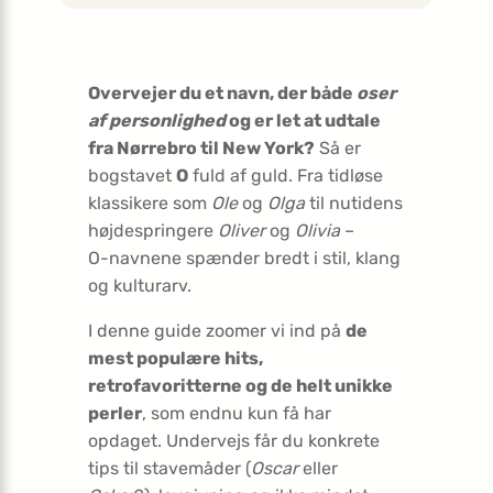
Overvejer du et navn, der både
oser
af personlighed
og er let at udtale
fra Nørrebro til New York?
Så er
bogstavet
O
fuld af guld. Fra tidløse
klassikere som
Ole
og
Olga
til nutidens
højdespringere
Oliver
og
Olivia
–
O-navnene
spænder bredt i stil, klang
og kulturarv.
I denne guide zoomer vi ind på
de
mest populære hits,
retrofavoritterne og de helt unikke
perler
, som endnu kun få har
opdaget. Undervejs får du konkrete
tips til stavemåder (
Oscar
eller