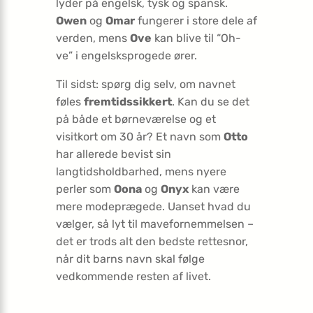
lyder på engelsk, tysk og spansk.
Owen
og
Omar
fungerer i store dele af
verden, mens
Ove
kan blive til “Oh-
ve” i engelsksprogede ører.
Til sidst: spørg dig selv, om navnet
føles
fremtidssikkert
. Kan du se det
på både et børneværelse og et
visitkort om 30 år? Et navn som
Otto
har allerede bevist sin
langtidsholdbarhed, mens nyere
perler som
Oona
og
Onyx
kan være
mere modeprægede. Uanset hvad du
vælger, så lyt til mavefornemmelsen –
det er trods alt den bedste rettesnor,
når dit barns navn skal følge
vedkommende resten af livet.