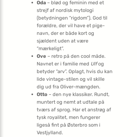
Oda
– blød og feminin med et
strejf af nordisk mytologi
(betydningen “rigdom”). God til
forældre, der vil have et pige-
navn, der er både kort og
sjældent uden at være
“mærkeligt”.
Ove
– retro på den cool måde.
Navnet er i familie med
Ulf
og
betyder “arv”. Oplagt, hvis du kan
lide vintage-stilen og vil skille
dig ud fra Oliver-mængden.
Otto
– den nye klassiker. Rundt,
muntert og nemt at udtale på
tværs af sprog. Har et anstrøg af
tysk royalitet, men fungerer
ligeså fint på Østerbro som i
Vestjylland.