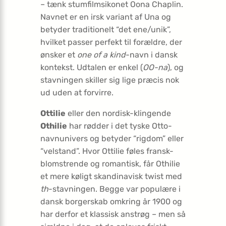
– tænk stumfilmsikonet Oona Chaplin.
Navnet er en irsk variant af Una og
betyder traditionelt “det ene/unik”,
hvilket passer perfekt til forældre, der
ønsker et
one of a kind
-navn i dansk
kontekst. Udtalen er enkel (
OO-na
), og
stavningen skiller sig lige præcis nok
ud uden at forvirre.
Ottilie
eller den nordisk-klingende
Othilie
har rødder i det tyske Otto-
navnunivers og betyder “rigdom” eller
“velstand”. Hvor Ottilie føles fransk-
blomstrende og romantisk, får Othilie
et mere køligt skandinavisk twist med
th
-stavningen. Begge var populære i
dansk borgerskab omkring år 1900 og
har derfor et klassisk anstrøg – men så