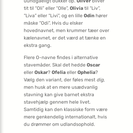
uundgåeligt dukker op.
Oliver
bliver
tit til “Oli” eller “Olle”,
Olivia
til “Liv”,
“Liva” eller “Livi”, og en lille
Odin
hører
måske “Odi”. Hvis du elsker
hovednavnet, men krummer tæer over
kælenavnet, er det værd at tænke en
ekstra gang.
Flere O-navne findes i alternative
stavemåder. Skal det hedde
Oscar
eller
Oskar
?
Ofelia
eller
Ophelia
?
Vælg den variant, der føles mest
dig
,
men husk at en mere usædvanlig
stavning kan give barnet ekstra
stavehjælp gennem hele livet.
Samtidig kan den klassiske form være
mere genkendelig internationalt, hvis
du drømmer om udlandsophold.